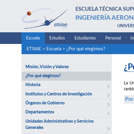
ESCUELA TÉCNICA SUP
INGENIERÍA AERON
UNIVER
Escuela
Estudios
Estudiantes
Personal
I
ETSIAE
>
Escuela
>
¿Por qué elegirnos?
¿P
Misión, Visión y Valores
¿Por qué elegirnos?
La Un
Historia
ranki
Institutos y Centros de Investigación
Por
Órganos de Gobierno
Departamentos
Unidades Administrativas y Servicios
Generales