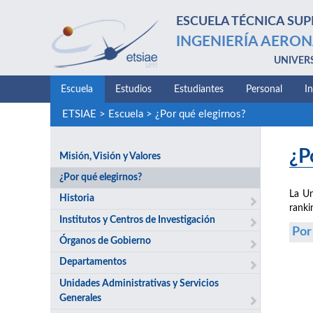
ESCUELA TÉCNICA SUP
INGENIERÍA AERON
UNIVER
Escuela
Estudios
Estudiantes
Personal
I
ETSIAE
>
Escuela
>
¿Por qué elegirnos?
¿P
Misión, Visión y Valores
¿Por qué elegirnos?
La Un
Historia
ranki
Institutos y Centros de Investigación
Por
Órganos de Gobierno
Departamentos
Unidades Administrativas y Servicios
Generales