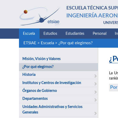
ESCUELA TÉCNICA SUP
INGENIERÍA AERON
UNIVER
Escuela
Estudios
Estudiantes
Personal
I
ETSIAE
>
Escuela
>
¿Por qué elegirnos?
¿P
Misión, Visión y Valores
¿Por qué elegirnos?
La Un
Historia
ranki
Institutos y Centros de Investigación
Por
Órganos de Gobierno
Departamentos
Unidades Administrativas y Servicios
Generales