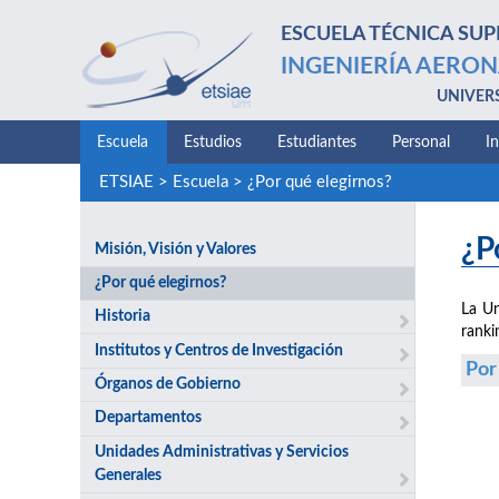
ESCUELA TÉCNICA SUP
INGENIERÍA AERON
UNIVER
Escuela
Estudios
Estudiantes
Personal
I
ETSIAE
>
Escuela
>
¿Por qué elegirnos?
¿P
Misión, Visión y Valores
¿Por qué elegirnos?
La Un
Historia
ranki
Institutos y Centros de Investigación
Por
Órganos de Gobierno
Departamentos
Unidades Administrativas y Servicios
Generales