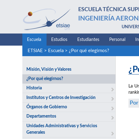
ESCUELA TÉCNICA SUP
INGENIERÍA AERON
UNIVER
Escuela
Estudios
Estudiantes
Personal
I
ETSIAE
>
Escuela
>
¿Por qué elegirnos?
¿P
Misión, Visión y Valores
¿Por qué elegirnos?
La Un
Historia
ranki
Institutos y Centros de Investigación
Por
Órganos de Gobierno
Departamentos
Unidades Administrativas y Servicios
Generales