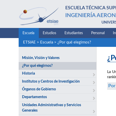
ESCUELA TÉCNICA SUP
INGENIERÍA AERON
UNIVER
Escuela
Estudios
Estudiantes
Personal
I
ETSIAE
>
Escuela
>
¿Por qué elegirnos?
¿P
Misión, Visión y Valores
¿Por qué elegirnos?
La Un
Historia
ranki
Institutos y Centros de Investigación
Por
Órganos de Gobierno
Departamentos
Unidades Administrativas y Servicios
Generales