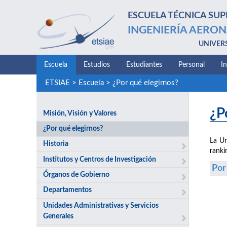
ESCUELA TÉCNICA SUP
INGENIERÍA AERON
UNIVER
Escuela
Estudios
Estudiantes
Personal
I
ETSIAE
>
Escuela
>
¿Por qué elegirnos?
¿P
Misión, Visión y Valores
¿Por qué elegirnos?
La Un
Historia
ranki
Institutos y Centros de Investigación
Por
Órganos de Gobierno
Departamentos
Unidades Administrativas y Servicios
Generales