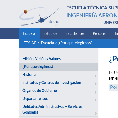
ESCUELA TÉCNICA SUP
INGENIERÍA AERON
UNIVER
Escuela
Estudios
Estudiantes
Personal
I
ETSIAE
>
Escuela
>
¿Por qué elegirnos?
¿P
Misión, Visión y Valores
¿Por qué elegirnos?
La Un
Historia
ranki
Institutos y Centros de Investigación
Por
Órganos de Gobierno
Departamentos
Unidades Administrativas y Servicios
Generales