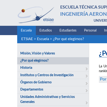
ESCUELA TÉCNICA SUP
INGENIERÍA AERON
UNIVER
Escuela
Estudios
Estudiantes
Personal
I
ETSIAE
>
Escuela
>
¿Por qué elegirnos?
¿P
Misión, Visión y Valores
¿Por qué elegirnos?
La Un
Historia
ranki
Institutos y Centros de Investigación
Por
Órganos de Gobierno
Departamentos
Unidades Administrativas y Servicios
Generales