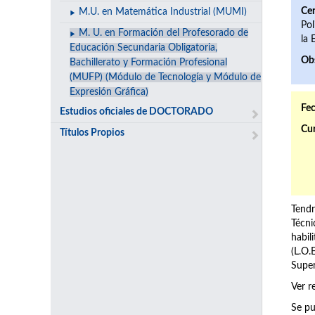
Cen
M.U. en Matemática Industrial (MUMI)
Pol
M. U. en Formación del Profesorado de
la 
Educación Secundaria Obligatoria,
Ob
Bachillerato y Formación Profesional
(MUFP) (Módulo de Tecnología y Módulo de
Expresión Gráfica)
Fec
Estudios oficiales de DOCTORADO
Cur
Títulos Propios
Tendr
Técni
habil
(L.O.
Super
Ver r
Se pu