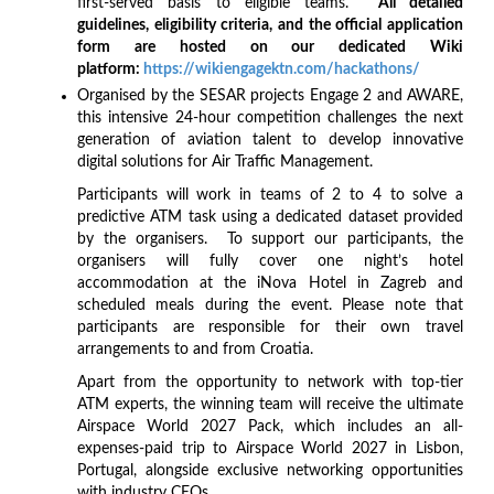
first-served basis to eligible teams.
All detailed
guidelines, eligibility criteria, and the official application
form are hosted on our dedicated Wiki
platform:
https://wikiengagektn.com/hackathons/
Organised by the SESAR projects Engage 2 and AWARE,
this intensive 24-hour competition challenges the next
generation of aviation talent to develop innovative
digital solutions for Air Traffic Management.
Participants will work in teams of 2 to 4 to solve a
predictive ATM task using a dedicated dataset provided
by the organisers. To support our participants, the
organisers will fully cover one night’s hotel
accommodation at the iNova Hotel in Zagreb and
scheduled meals during the event. Please note that
participants are responsible for their own travel
arrangements to and from Croatia.
Apart from the opportunity to network with top-tier
ATM experts, the winning team will receive the ultimate
Airspace World 2027 Pack, which includes an all-
expenses-paid trip to Airspace World 2027 in Lisbon,
Portugal, alongside exclusive networking opportunities
with industry CEOs.