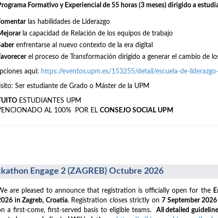
Programa Formativo y Experiencial de 55 horas (3 meses) dirigido a estudi
Fomentar
las habilidades de Liderazgo
Mejorar
la capacidad de Relación de los equipos de trabajo
Saber
enfrentarse al nuevo contexto de la era digital
Favorecer
el proceso de Transformación dirigido a generar el cambio de lo
ipciones aqui:
https://eventos.upm.es/153255/detail/escuela-de-liderazg
sito: Ser estudiante de Grado o Máster de la UPM
TUITO
ESTUDIANTES UPM
VENCIONADO AL 100% POR EL
CONSEJO SOCIAL UPM
kathon Engage 2 (ZAGREB) Octubre 2026
We are pleased to announce that registration is officially open for the
E
2026 in Zagreb, Croatia
. Registration closes strictly on
7 September 202
on a first-come, first-served basis to eligible teams.
All detailed guideline