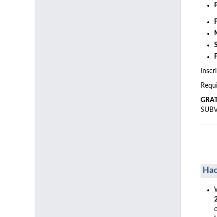
Inscr
Requi
GRA
SUB
Hac