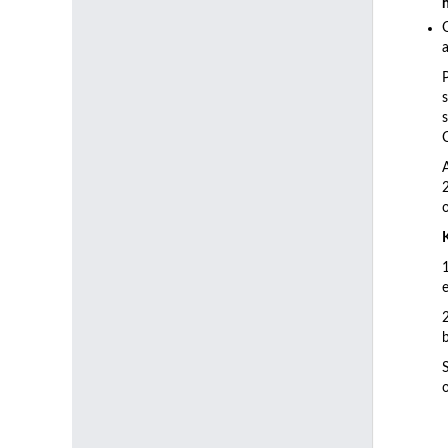
a
C
b