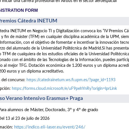
iniciar una carrera profesional en Airbus en el sector aeroespacial
ISTRATION FORM
Premios Cátedra INETUM
tedra INETUM en Negocio TI y Digitalización convoca los “IV Premios C
 y fin de máster (TFM) en cualquier disciplina académica de la UPM, siem
 Información, con el objetivo de fomentar e incentivar la innovación tecn
rzo del alumnado de la Universidad Politécnica de Madrid.Si has presen
 TFM de cualquiera de los estudios oficiales de la Universidad Politécnic
ionado con el ámbito de las Tecnologías de la Información, puedes part
o al mejor TFG. Dotación económica de 1.200 euros y un diploma acre
200 euros y un diploma acreditativo.
 del concurso:
https://catedrainetum.ws.fi.upm.es/?page_id=1193
ipción:
https://forms.cloud.microsoft/e/uF9pehYnRy?origin=lprLink
so Verano Intensivo Erasmus+ Praga
Para alumnos de Máster, Doctorado, 3º y 4º de grado
Del 13 al 23 de julio de 2026
https://indico.eli-laser.eu/event/246/
rmación: