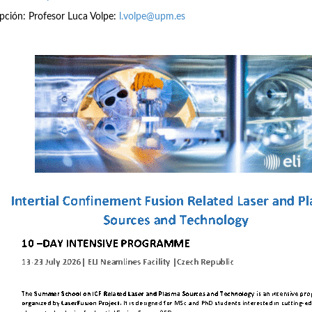
ipción: Profesor Luca Volpe:
l.volpe@upm.es