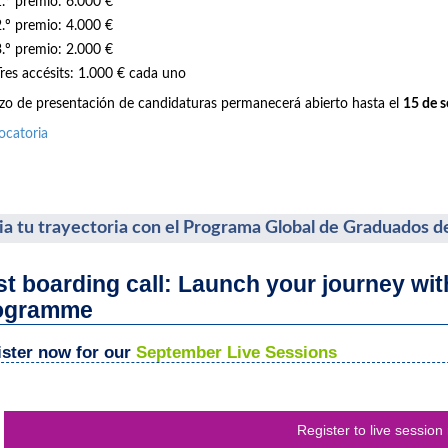
1.º premio: 6.000 €
2.º premio: 4.000 €
3.º premio: 2.000 €
Tres accésits: 1.000 € cada uno
azo de presentación de candidaturas permanecerá abierto hasta el
15 de 
ocatoria
cia tu trayectoria con el Programa Global de Graduados d
st boarding call: Launch your journey wi
ogramme
ster now for our
September Live Sessions
Register to live session