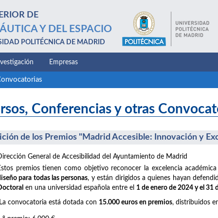
ERIOR DE
ÁUTICA Y DEL ESPACIO
SIDAD POLITÉCNICA DE MADRID
nvestigación
Empresas
Convocatorias
rsos, Conferencias y otras Convocat
dición de los Premios "Madrid Accesible: Innovación y Ex
Dirección General de Accesibilidad del Ayuntamiento de Madrid
Estos premios tienen como objetivo reconocer la excelencia académica
diseño para todas las personas
, y están dirigidos a quienes hayan defend
Doctoral
en una universidad española entre el
1 de enero de 2024 y el 31
La convocatoria está dotada con
15.000 euros en premios
, distribuidos e