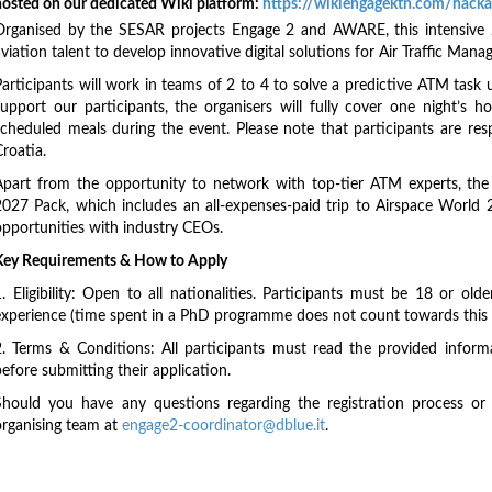
hosted on our dedicated Wiki platform:
https://wikiengagektn.com/hack
Organised by the SESAR projects Engage 2 and AWARE, this intensive 
viation talent to develop innovative digital solutions for Air Traffic Man
Participants will work in teams of 2 to 4 to solve a predictive ATM task 
support our participants, the organisers will fully cover one night’s
scheduled meals during the event. Please note that participants are re
roatia.
Apart from the opportunity to network with top-tier ATM experts, the 
2027 Pack, which includes an all-expenses-paid trip to Airspace World 2
opportunities with industry CEOs.
Key Requirements & How to Apply
1. Eligibility: Open to all nationalities. Participants must be 18 or o
experience (time spent in a PhD programme does not count towards this l
2. Terms & Conditions: All participants must read the provided inform
efore submitting their application.
Should you have any questions regarding the registration process or e
organising team at
engage2-coordinator@dblue.it
.