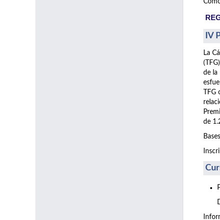
Como 
REG
IV 
La Cá
(TFG)
de la
esfue
TFG o
relac
Premi
de 1.
Bases
Inscr
Cur
Info