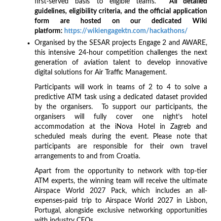
first-served basis to eligible teams.
All detailed
guidelines, eligibility criteria, and the official application
form are hosted on our dedicated Wiki
platform:
https://wikiengagektn.com/hackathons/
Organised by the SESAR projects Engage 2 and AWARE,
this intensive 24-hour competition challenges the next
generation of aviation talent to develop innovative
digital solutions for Air Traffic Management.
Participants will work in teams of 2 to 4 to solve a
predictive ATM task using a dedicated dataset provided
by the organisers. To support our participants, the
organisers will fully cover one night’s hotel
accommodation at the iNova Hotel in Zagreb and
scheduled meals during the event. Please note that
participants are responsible for their own travel
arrangements to and from Croatia.
Apart from the opportunity to network with top-tier
ATM experts, the winning team will receive the ultimate
Airspace World 2027 Pack, which includes an all-
expenses-paid trip to Airspace World 2027 in Lisbon,
Portugal, alongside exclusive networking opportunities
with industry CEOs.