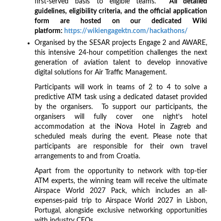
first-served basis to eligible teams.
All detailed
guidelines, eligibility criteria, and the official application
form are hosted on our dedicated Wiki
platform:
https://wikiengagektn.com/hackathons/
Organised by the SESAR projects Engage 2 and AWARE,
this intensive 24-hour competition challenges the next
generation of aviation talent to develop innovative
digital solutions for Air Traffic Management.
Participants will work in teams of 2 to 4 to solve a
predictive ATM task using a dedicated dataset provided
by the organisers. To support our participants, the
organisers will fully cover one night’s hotel
accommodation at the iNova Hotel in Zagreb and
scheduled meals during the event. Please note that
participants are responsible for their own travel
arrangements to and from Croatia.
Apart from the opportunity to network with top-tier
ATM experts, the winning team will receive the ultimate
Airspace World 2027 Pack, which includes an all-
expenses-paid trip to Airspace World 2027 in Lisbon,
Portugal, alongside exclusive networking opportunities
with industry CEOs.