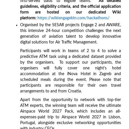
first-served basis to eligible teams.
All detailed
guidelines, eligibility criteria, and the official application
form are hosted on our dedicated Wiki
platform:
https://wikiengagektn.com/hackathons/
Organised by the SESAR projects Engage 2 and AWARE,
this intensive 24-hour competition challenges the next
generation of aviation talent to develop innovative
digital solutions for Air Traffic Management.
Participants will work in teams of 2 to 4 to solve a
predictive ATM task using a dedicated dataset provided
by the organisers. To support our participants, the
organisers will fully cover one night’s hotel
accommodation at the iNova Hotel in Zagreb and
scheduled meals during the event. Please note that
participants are responsible for their own travel
arrangements to and from Croatia.
Apart from the opportunity to network with top-tier
ATM experts, the winning team will receive the ultimate
Airspace World 2027 Pack, which includes an all-
expenses-paid trip to Airspace World 2027 in Lisbon,
Portugal, alongside exclusive networking opportunities
with industry CEOs.