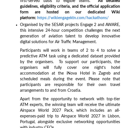
first-served basis to eligible teams.
All detailed
guidelines, eligibility criteria, and the official application
form are hosted on our dedicated Wiki
platform:
https://wikiengagektn.com/hackathons/
Organised by the SESAR projects Engage 2 and AWARE,
this intensive 24-hour competition challenges the next
generation of aviation talent to develop innovative
digital solutions for Air Traffic Management.
Participants will work in teams of 2 to 4 to solve a
predictive ATM task using a dedicated dataset provided
by the organisers. To support our participants, the
organisers will fully cover one night’s hotel
accommodation at the iNova Hotel in Zagreb and
scheduled meals during the event. Please note that
participants are responsible for their own travel
arrangements to and from Croatia.
Apart from the opportunity to network with top-tier
ATM experts, the winning team will receive the ultimate
Airspace World 2027 Pack, which includes an all-
expenses-paid trip to Airspace World 2027 in Lisbon,
Portugal, alongside exclusive networking opportunities
with industry CEOs.