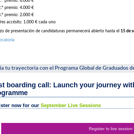
1.º premio: 6.000 €
2.º premio: 4.000 €
3.º premio: 2.000 €
Tres accésits: 1.000 € cada uno
azo de presentación de candidaturas permanecerá abierto hasta el
15 de 
ocatoria
cia tu trayectoria con el Programa Global de Graduados d
st boarding call: Launch your journey wi
ogramme
ster now for our
September Live Sessions
Register to live session