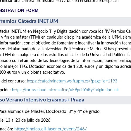
iniciar una carrera profesional en Airbus en el sector aeroespacial
ISTRATION FORM
Premios Cátedra INETUM
tedra INETUM en Negocio TI y Digitalización convoca los “IV Premios C
 y fin de máster (TFM) en cualquier disciplina académica de la UPM, siem
 Información, con el objetivo de fomentar e incentivar la innovación tecn
rzo del alumnado de la Universidad Politécnica de Madrid.Si has presen
 TFM de cualquiera de los estudios oficiales de la Universidad Politécnic
ionado con el ámbito de las Tecnologías de la Información, puedes part
o al mejor TFG. Dotación económica de 1.200 euros y un diploma acre
200 euros y un diploma acreditativo.
 del concurso:
https://catedrainetum.ws.fi.upm.es/?page_id=1193
ipción:
https://forms.cloud.microsoft/e/uF9pehYnRy?origin=lprLink
so Verano Intensivo Erasmus+ Praga
Para alumnos de Máster, Doctorado, 3º y 4º de grado
Del 13 al 23 de julio de 2026
https://indico.eli-laser.eu/event/246/
rmación: