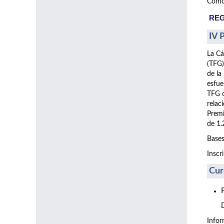
Como 
REG
IV 
La Cá
(TFG)
de la
esfue
TFG o
relac
Premi
de 1.
Bases
Inscr
Cur
Info