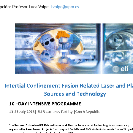
ipción: Profesor Luca Volpe:
l.volpe@upm.es