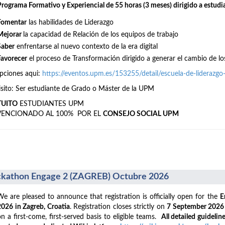
Programa Formativo y Experiencial de 55 horas (3 meses) dirigido a estudi
Fomentar
las habilidades de Liderazgo
Mejorar
la capacidad de Relación de los equipos de trabajo
Saber
enfrentarse al nuevo contexto de la era digital
Favorecer
el proceso de Transformación dirigido a generar el cambio de lo
ipciones aqui:
https://eventos.upm.es/153255/detail/escuela-de-liderazg
sito: Ser estudiante de Grado o Máster de la UPM
TUITO
ESTUDIANTES UPM
VENCIONADO AL 100% POR EL
CONSEJO SOCIAL UPM
kathon Engage 2 (ZAGREB) Octubre 2026
We are pleased to announce that registration is officially open for the
E
2026 in Zagreb, Croatia
. Registration closes strictly on
7 September 202
on a first-come, first-served basis to eligible teams.
All detailed guideline