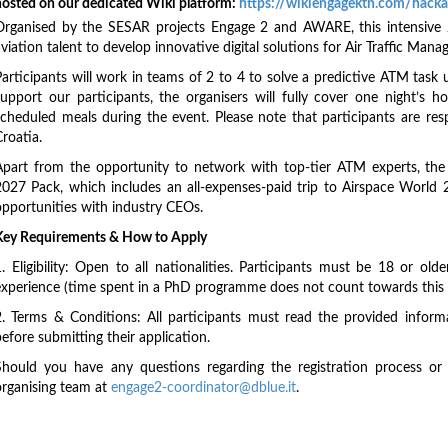
hosted on our dedicated Wiki platform:
https://wikiengagektn.com/hack
Organised by the SESAR projects Engage 2 and AWARE, this intensive 
viation talent to develop innovative digital solutions for Air Traffic Man
Participants will work in teams of 2 to 4 to solve a predictive ATM task 
support our participants, the organisers will fully cover one night’s
scheduled meals during the event. Please note that participants are re
roatia.
Apart from the opportunity to network with top-tier ATM experts, the 
2027 Pack, which includes an all-expenses-paid trip to Airspace World 2
opportunities with industry CEOs.
Key Requirements & How to Apply
1. Eligibility: Open to all nationalities. Participants must be 18 or o
experience (time spent in a PhD programme does not count towards this l
2. Terms & Conditions: All participants must read the provided inform
efore submitting their application.
Should you have any questions regarding the registration process or e
organising team at
engage2-coordinator@dblue.it
.