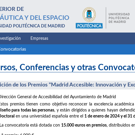
ERIOR DE
ÁUTICA Y DEL ESPACIO
SIDAD POLITÉCNICA DE MADRID
nvestigación
Empresas
Convocatorias
rsos, Conferencias y otras Convocat
dición de los Premios "Madrid Accesible: Innovación y Ex
Dirección General de Accesibilidad del Ayuntamiento de Madrid
Estos premios tienen como objetivo reconocer la excelencia académica
diseño para todas las personas
, y están dirigidos a quienes hayan defend
Doctoral
en una universidad española entre el
1 de enero de 2024 y el 31
La convocatoria está dotada con
15.000 euros en premios
, distribuidos e