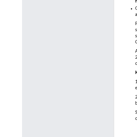
a
C
b