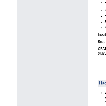
Inscr
Requi
GRA
SUB
Hac