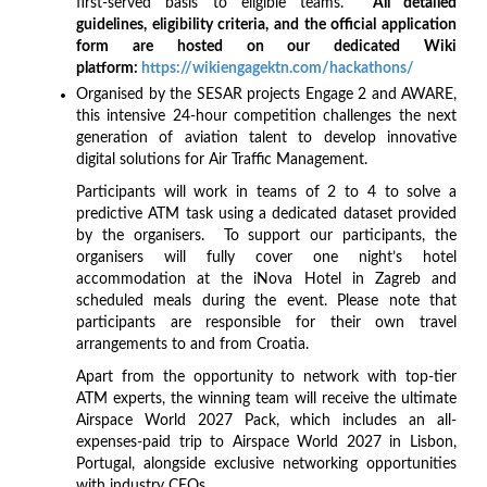
first-served basis to eligible teams.
All detailed
guidelines, eligibility criteria, and the official application
form are hosted on our dedicated Wiki
platform:
https://wikiengagektn.com/hackathons/
Organised by the SESAR projects Engage 2 and AWARE,
this intensive 24-hour competition challenges the next
generation of aviation talent to develop innovative
digital solutions for Air Traffic Management.
Participants will work in teams of 2 to 4 to solve a
predictive ATM task using a dedicated dataset provided
by the organisers. To support our participants, the
organisers will fully cover one night’s hotel
accommodation at the iNova Hotel in Zagreb and
scheduled meals during the event. Please note that
participants are responsible for their own travel
arrangements to and from Croatia.
Apart from the opportunity to network with top-tier
ATM experts, the winning team will receive the ultimate
Airspace World 2027 Pack, which includes an all-
expenses-paid trip to Airspace World 2027 in Lisbon,
Portugal, alongside exclusive networking opportunities
with industry CEOs.