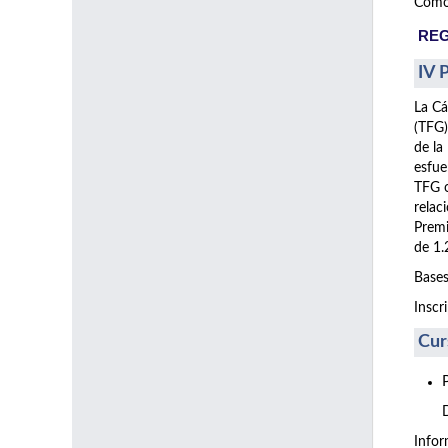
Como 
REG
IV 
La Cá
(TFG)
de la
esfue
TFG o
relac
Premi
de 1.
Bases
Inscr
Cur
Info