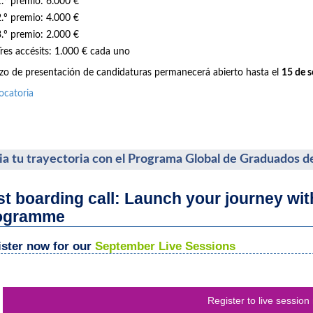
1.º premio: 6.000 €
2.º premio: 4.000 €
3.º premio: 2.000 €
Tres accésits: 1.000 € cada uno
azo de presentación de candidaturas permanecerá abierto hasta el
15 de 
ocatoria
cia tu trayectoria con el Programa Global de Graduados d
st boarding call: Launch your journey wi
ogramme
ster now for our
September Live Sessions
Register to live session