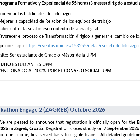
Programa Formativo y Experiencial de 55 horas (3 meses) dirigido a estudi
Fomentar
las habilidades de Liderazgo
Mejorar
la capacidad de Relación de los equipos de trabajo
Saber
enfrentarse al nuevo contexto de la era digital
Favorecer
el proceso de Transformación dirigido a generar el cambio de lo
ipciones aqui:
https://eventos.upm.es/153255/detail/escuela-de-liderazg
sito: Ser estudiante de Grado o Máster de la UPM
TUITO
ESTUDIANTES UPM
VENCIONADO AL 100% POR EL
CONSEJO SOCIAL UPM
kathon Engage 2 (ZAGREB) Octubre 2026
We are pleased to announce that registration is officially open for the
E
2026 in Zagreb, Croatia
. Registration closes strictly on
7 September 202
on a first-come, first-served basis to eligible teams.
All detailed guideline