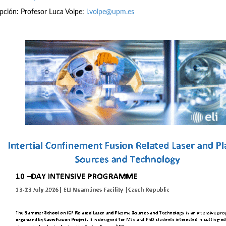
ipción: Profesor Luca Volpe:
l.volpe@upm.es