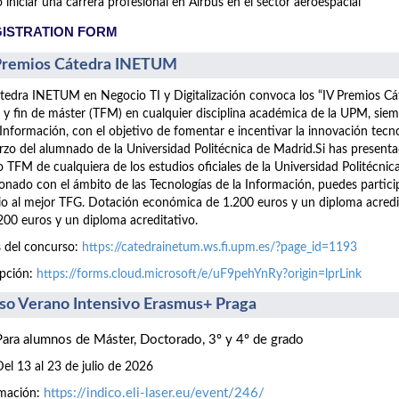
iniciar una carrera profesional en Airbus en el sector aeroespacial
ISTRATION FORM
Premios Cátedra INETUM
tedra INETUM en Negocio TI y Digitalización convoca los “IV Premios C
 y fin de máster (TFM) en cualquier disciplina académica de la UPM, siem
 Información, con el objetivo de fomentar e incentivar la innovación tecn
rzo del alumnado de la Universidad Politécnica de Madrid.Si has presen
 TFM de cualquiera de los estudios oficiales de la Universidad Politécnic
ionado con el ámbito de las Tecnologías de la Información, puedes part
o al mejor TFG. Dotación económica de 1.200 euros y un diploma acre
200 euros y un diploma acreditativo.
 del concurso:
https://catedrainetum.ws.fi.upm.es/?page_id=1193
ipción:
https://forms.cloud.microsoft/e/uF9pehYnRy?origin=lprLink
so Verano Intensivo Erasmus+ Praga
Para alumnos de Máster, Doctorado, 3º y 4º de grado
Del 13 al 23 de julio de 2026
https://indico.eli-laser.eu/event/246/
rmación: