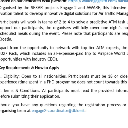
hosted on our dedicated Wiki platform:
https://wikiengagektn.com/hack
Organised by the SESAR projects Engage 2 and AWARE, this intensive 
viation talent to develop innovative digital solutions for Air Traffic Man
Participants will work in teams of 2 to 4 to solve a predictive ATM task 
support our participants, the organisers will fully cover one night’s
scheduled meals during the event. Please note that participants are re
roatia.
Apart from the opportunity to network with top-tier ATM experts, the 
2027 Pack, which includes an all-expenses-paid trip to Airspace World 2
opportunities with industry CEOs.
Key Requirements & How to Apply
1. Eligibility: Open to all nationalities. Participants must be 18 or o
experience (time spent in a PhD programme does not count towards this l
2. Terms & Conditions: All participants must read the provided inform
efore submitting their application.
Should you have any questions regarding the registration process or e
organising team at
engage2-coordinator@dblue.it
.