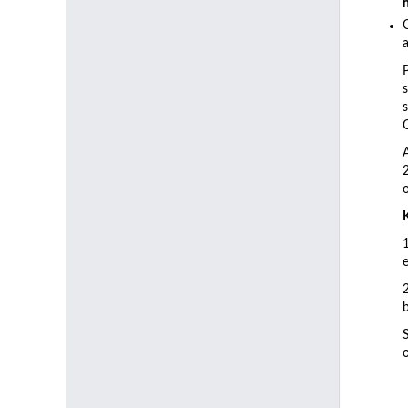
a
C
b