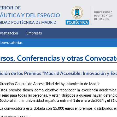
ERIOR DE
ÁUTICA Y DEL ESPACIO
SIDAD POLITÉCNICA DE MADRID
nvestigación
Empresas
Convocatorias
rsos, Conferencias y otras Convocat
dición de los Premios "Madrid Accesible: Innovación y Ex
Dirección General de Accesibilidad del Ayuntamiento de Madrid
Estos premios tienen como objetivo reconocer la excelencia académica
diseño para todas las personas
, y están dirigidos a quienes hayan defend
Doctoral
en una universidad española entre el
1 de enero de 2024 y el 31
La convocatoria está dotada con
15.000 euros en premios
, distribuidos e