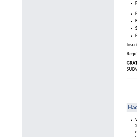
Inscr
Requi
GRA
SUB
Hac