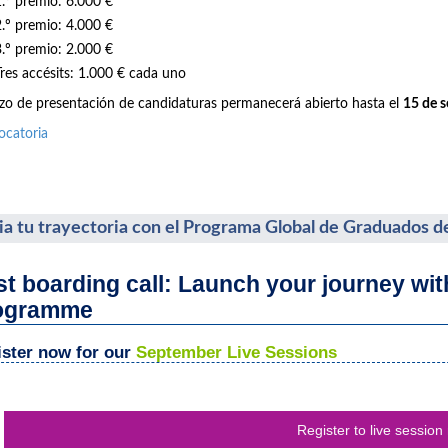
1.º premio: 6.000 €
2.º premio: 4.000 €
3.º premio: 2.000 €
Tres accésits: 1.000 € cada uno
azo de presentación de candidaturas permanecerá abierto hasta el
15 de 
ocatoria
cia tu trayectoria con el Programa Global de Graduados d
st boarding call: Launch your journey wi
ogramme
ster now for our
September Live Sessions
Register to live session