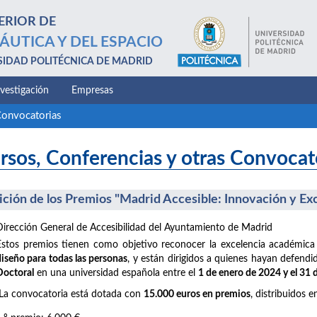
ERIOR DE
ÁUTICA Y DEL ESPACIO
SIDAD POLITÉCNICA DE MADRID
nvestigación
Empresas
Convocatorias
rsos, Conferencias y otras Convocat
dición de los Premios "Madrid Accesible: Innovación y Ex
Dirección General de Accesibilidad del Ayuntamiento de Madrid
Estos premios tienen como objetivo reconocer la excelencia académica
diseño para todas las personas
, y están dirigidos a quienes hayan defend
Doctoral
en una universidad española entre el
1 de enero de 2024 y el 31
La convocatoria está dotada con
15.000 euros en premios
, distribuidos e