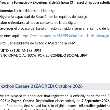
Programa Formativo y Experiencial de 55 horas (3 meses) dirigido a estudi
Fomentar
las habilidades de Liderazgo
Mejorar
la capacidad de Relación de los equipos de trabajo
Saber
enfrentarse al nuevo contexto de la era digital
Favorecer
el proceso de Transformación dirigido a generar el cambio de lo
ipciones aqui:
https://eventos.upm.es/153255/detail/escuela-de-liderazg
sito: Ser estudiante de Grado o Máster de la UPM
TUITO
ESTUDIANTES UPM
VENCIONADO AL 100% POR EL
CONSEJO SOCIAL UPM
kathon Engage 2 (ZAGREB) Octubre 2026
We are pleased to announce that registration is officially open for the
E
2026 in Zagreb, Croatia
. Registration closes strictly on
7 September 202
on a first-come, first-served basis to eligible teams.
All detailed guideline