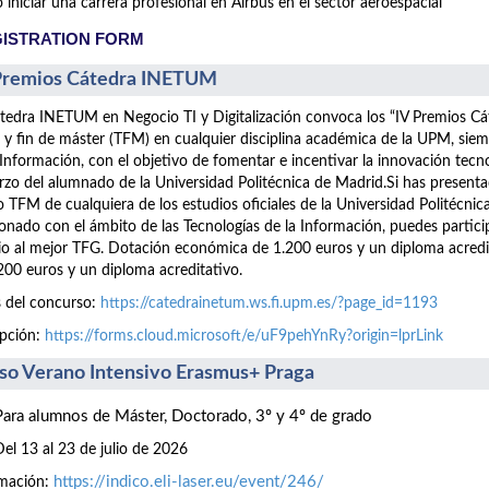
iniciar una carrera profesional en Airbus en el sector aeroespacial
ISTRATION FORM
Premios Cátedra INETUM
tedra INETUM en Negocio TI y Digitalización convoca los “IV Premios C
 y fin de máster (TFM) en cualquier disciplina académica de la UPM, siem
 Información, con el objetivo de fomentar e incentivar la innovación tecn
rzo del alumnado de la Universidad Politécnica de Madrid.Si has presen
 TFM de cualquiera de los estudios oficiales de la Universidad Politécnic
ionado con el ámbito de las Tecnologías de la Información, puedes part
o al mejor TFG. Dotación económica de 1.200 euros y un diploma acre
200 euros y un diploma acreditativo.
 del concurso:
https://catedrainetum.ws.fi.upm.es/?page_id=1193
ipción:
https://forms.cloud.microsoft/e/uF9pehYnRy?origin=lprLink
so Verano Intensivo Erasmus+ Praga
Para alumnos de Máster, Doctorado, 3º y 4º de grado
Del 13 al 23 de julio de 2026
https://indico.eli-laser.eu/event/246/
rmación: