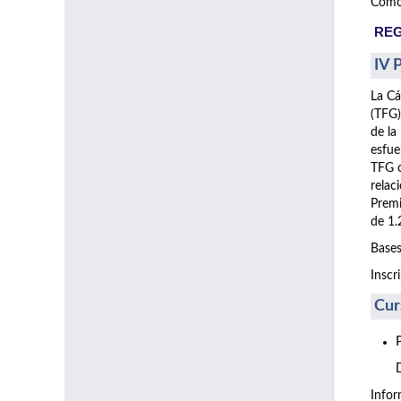
Como 
REG
IV 
La Cá
(TFG)
de la
esfue
TFG o
relac
Premi
de 1.
Bases
Inscr
Cur
Info