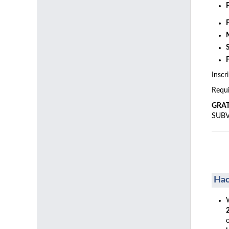
Inscr
Requi
GRA
SUB
Hac