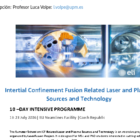
ipción: Profesor Luca Volpe:
l.volpe@upm.es