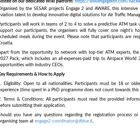
hosted on our dedicated Wiki platform:
https://wikiengagektn.com/hack
Organised by the SESAR projects Engage 2 and AWARE, this intensive 
viation talent to develop innovative digital solutions for Air Traffic Man
Participants will work in teams of 2 to 4 to solve a predictive ATM task 
support our participants, the organisers will fully cover one night’s
scheduled meals during the event. Please note that participants are re
roatia.
Apart from the opportunity to network with top-tier ATM experts, the 
2027 Pack, which includes an all-expenses-paid trip to Airspace World 2
opportunities with industry CEOs.
Key Requirements & How to Apply
1. Eligibility: Open to all nationalities. Participants must be 18 or o
experience (time spent in a PhD programme does not count towards this l
2. Terms & Conditions: All participants must read the provided inform
efore submitting their application.
Should you have any questions regarding the registration process or e
organising team at
engage2-coordinator@dblue.it
.