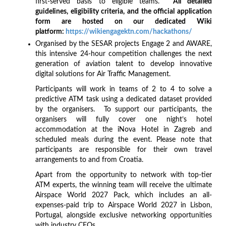
first-served basis to eligible teams.
All detailed
guidelines, eligibility criteria, and the official application
form are hosted on our dedicated Wiki
platform:
https://wikiengagektn.com/hackathons/
Organised by the SESAR projects Engage 2 and AWARE,
this intensive 24-hour competition challenges the next
generation of aviation talent to develop innovative
digital solutions for Air Traffic Management.
Participants will work in teams of 2 to 4 to solve a
predictive ATM task using a dedicated dataset provided
by the organisers. To support our participants, the
organisers will fully cover one night’s hotel
accommodation at the iNova Hotel in Zagreb and
scheduled meals during the event. Please note that
participants are responsible for their own travel
arrangements to and from Croatia.
Apart from the opportunity to network with top-tier
ATM experts, the winning team will receive the ultimate
Airspace World 2027 Pack, which includes an all-
expenses-paid trip to Airspace World 2027 in Lisbon,
Portugal, alongside exclusive networking opportunities
with industry CEOs.