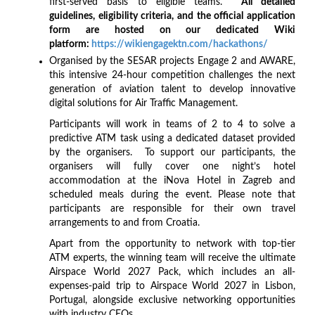
first-served basis to eligible teams.
All detailed
guidelines, eligibility criteria, and the official application
form are hosted on our dedicated Wiki
platform:
https://wikiengagektn.com/hackathons/
Organised by the SESAR projects Engage 2 and AWARE,
this intensive 24-hour competition challenges the next
generation of aviation talent to develop innovative
digital solutions for Air Traffic Management.
Participants will work in teams of 2 to 4 to solve a
predictive ATM task using a dedicated dataset provided
by the organisers. To support our participants, the
organisers will fully cover one night’s hotel
accommodation at the iNova Hotel in Zagreb and
scheduled meals during the event. Please note that
participants are responsible for their own travel
arrangements to and from Croatia.
Apart from the opportunity to network with top-tier
ATM experts, the winning team will receive the ultimate
Airspace World 2027 Pack, which includes an all-
expenses-paid trip to Airspace World 2027 in Lisbon,
Portugal, alongside exclusive networking opportunities
with industry CEOs.