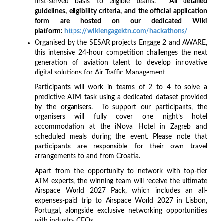
first-served basis to eligible teams.
All detailed
guidelines, eligibility criteria, and the official application
form are hosted on our dedicated Wiki
platform:
https://wikiengagektn.com/hackathons/
Organised by the SESAR projects Engage 2 and AWARE,
this intensive 24-hour competition challenges the next
generation of aviation talent to develop innovative
digital solutions for Air Traffic Management.
Participants will work in teams of 2 to 4 to solve a
predictive ATM task using a dedicated dataset provided
by the organisers. To support our participants, the
organisers will fully cover one night’s hotel
accommodation at the iNova Hotel in Zagreb and
scheduled meals during the event. Please note that
participants are responsible for their own travel
arrangements to and from Croatia.
Apart from the opportunity to network with top-tier
ATM experts, the winning team will receive the ultimate
Airspace World 2027 Pack, which includes an all-
expenses-paid trip to Airspace World 2027 in Lisbon,
Portugal, alongside exclusive networking opportunities
with industry CEOs.