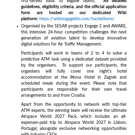
first-served basis to eligible teams.
All detailed
guidelines, eligibility criteria, and the official application
form are hosted on our dedicated Wiki
platform:
https://wikiengagektn.com/hackathons/
Organised by the SESAR projects Engage 2 and AWARE,
this intensive 24-hour competition challenges the next
generation of aviation talent to develop innovative
digital solutions for Air Traffic Management.
Participants will work in teams of 2 to 4 to solve a
predictive ATM task using a dedicated dataset provided
by the organisers. To support our participants, the
organisers will fully cover one night’s hotel
accommodation at the iNova Hotel in Zagreb and
scheduled meals during the event. Please note that
participants are responsible for their own travel
arrangements to and from Croatia.
Apart from the opportunity to network with top-tier
ATM experts, the winning team will receive the ultimate
Airspace World 2027 Pack, which includes an all-
expenses-paid trip to Airspace World 2027 in Lisbon,
Portugal, alongside exclusive networking opportunities
with industry CEOs.