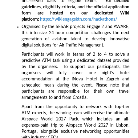
first-served basis to eligible teams.
All detailed
guidelines, eligibility criteria, and the official application
form are hosted on our dedicated Wiki
platform:
https://wikiengagektn.com/hackathons/
Organised by the SESAR projects Engage 2 and AWARE,
this intensive 24-hour competition challenges the next
generation of aviation talent to develop innovative
digital solutions for Air Traffic Management.
Participants will work in teams of 2 to 4 to solve a
predictive ATM task using a dedicated dataset provided
by the organisers. To support our participants, the
organisers will fully cover one night’s hotel
accommodation at the iNova Hotel in Zagreb and
scheduled meals during the event. Please note that
participants are responsible for their own travel
arrangements to and from Croatia.
Apart from the opportunity to network with top-tier
ATM experts, the winning team will receive the ultimate
Airspace World 2027 Pack, which includes an all-
expenses-paid trip to Airspace World 2027 in Lisbon,
Portugal, alongside exclusive networking opportunities
with industry CEOs.