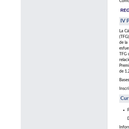
Como 
REG
IV 
La Cá
(TFG)
de la
esfue
TFG o
relac
Premi
de 1.
Bases
Inscr
Cur
Info