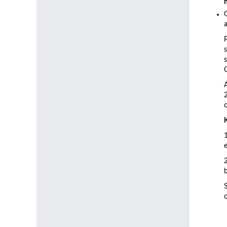
a
C
b