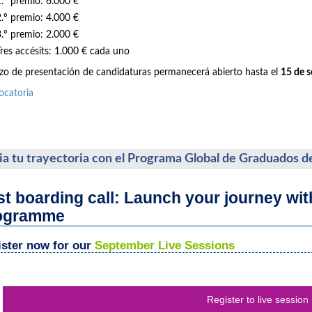
1.º premio: 6.000 €
2.º premio: 4.000 €
3.º premio: 2.000 €
Tres accésits: 1.000 € cada uno
azo de presentación de candidaturas permanecerá abierto hasta el
15 de 
ocatoria
cia tu trayectoria con el Programa Global de Graduados d
st boarding call: Launch your journey wi
ogramme
ster now for our
September Live Sessions
Register to live session