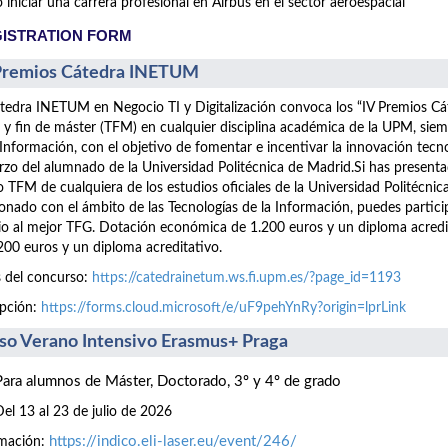
iniciar una carrera profesional en Airbus en el sector aeroespacial
ISTRATION FORM
Premios Cátedra INETUM
tedra INETUM en Negocio TI y Digitalización convoca los “IV Premios C
 y fin de máster (TFM) en cualquier disciplina académica de la UPM, siem
 Información, con el objetivo de fomentar e incentivar la innovación tecn
rzo del alumnado de la Universidad Politécnica de Madrid.Si has presen
 TFM de cualquiera de los estudios oficiales de la Universidad Politécnic
ionado con el ámbito de las Tecnologías de la Información, puedes part
o al mejor TFG. Dotación económica de 1.200 euros y un diploma acre
200 euros y un diploma acreditativo.
 del concurso:
https://catedrainetum.ws.fi.upm.es/?page_id=1193
ipción:
https://forms.cloud.microsoft/e/uF9pehYnRy?origin=lprLink
so Verano Intensivo Erasmus+ Praga
Para alumnos de Máster, Doctorado, 3º y 4º de grado
Del 13 al 23 de julio de 2026
https://indico.eli-laser.eu/event/246/
rmación: