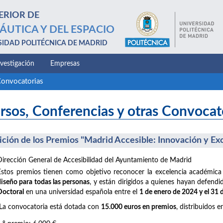
ERIOR DE
ÁUTICA Y DEL ESPACIO
SIDAD POLITÉCNICA DE MADRID
nvestigación
Empresas
Convocatorias
rsos, Conferencias y otras Convocat
dición de los Premios "Madrid Accesible: Innovación y Ex
Dirección General de Accesibilidad del Ayuntamiento de Madrid
Estos premios tienen como objetivo reconocer la excelencia académica
diseño para todas las personas
, y están dirigidos a quienes hayan defend
Doctoral
en una universidad española entre el
1 de enero de 2024 y el 31
La convocatoria está dotada con
15.000 euros en premios
, distribuidos e