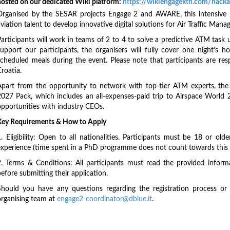
hosted on our dedicated Wiki platform:
https://wikiengagektn.com/hack
Organised by the SESAR projects Engage 2 and AWARE, this intensive 
viation talent to develop innovative digital solutions for Air Traffic Man
Participants will work in teams of 2 to 4 to solve a predictive ATM task 
support our participants, the organisers will fully cover one night’s
scheduled meals during the event. Please note that participants are re
roatia.
Apart from the opportunity to network with top-tier ATM experts, the 
2027 Pack, which includes an all-expenses-paid trip to Airspace World 2
opportunities with industry CEOs.
Key Requirements & How to Apply
1. Eligibility: Open to all nationalities. Participants must be 18 or o
experience (time spent in a PhD programme does not count towards this l
2. Terms & Conditions: All participants must read the provided inform
efore submitting their application.
Should you have any questions regarding the registration process or e
organising team at
engage2-coordinator@dblue.it
.