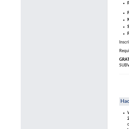
Inscr
Requi
GRA
SUB
Hac