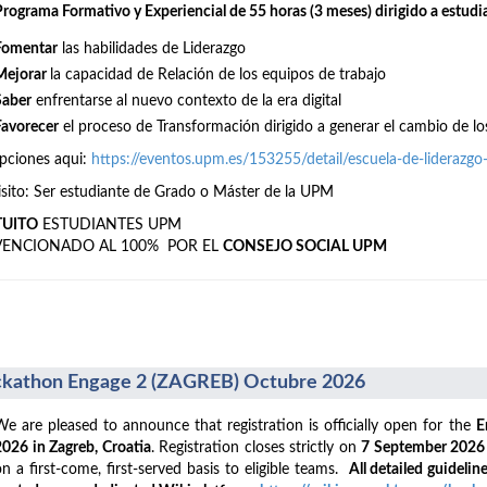
Programa Formativo y Experiencial de 55 horas (3 meses) dirigido a estudi
Fomentar
las habilidades de Liderazgo
Mejorar
la capacidad de Relación de los equipos de trabajo
Saber
enfrentarse al nuevo contexto de la era digital
Favorecer
el proceso de Transformación dirigido a generar el cambio de lo
ipciones aqui:
https://eventos.upm.es/153255/detail/escuela-de-liderazg
sito: Ser estudiante de Grado o Máster de la UPM
TUITO
ESTUDIANTES UPM
VENCIONADO AL 100% POR EL
CONSEJO SOCIAL UPM
kathon Engage 2 (ZAGREB) Octubre 2026
We are pleased to announce that registration is officially open for the
E
2026 in Zagreb, Croatia
. Registration closes strictly on
7 September 202
on a first-come, first-served basis to eligible teams.
All detailed guideline