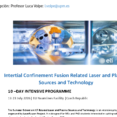
ipción: Profesor Luca Volpe:
l.volpe@upm.es