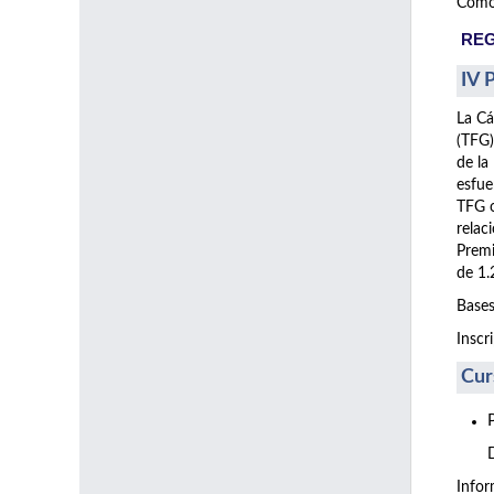
Como 
REG
IV 
La Cá
(TFG)
de la
esfue
TFG o
relac
Premi
de 1.
Bases
Inscr
Cur
Info