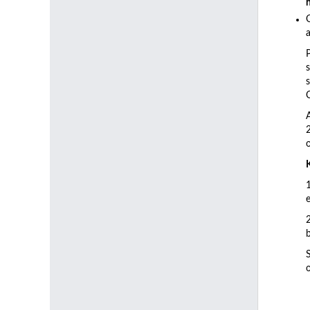
a
C
b