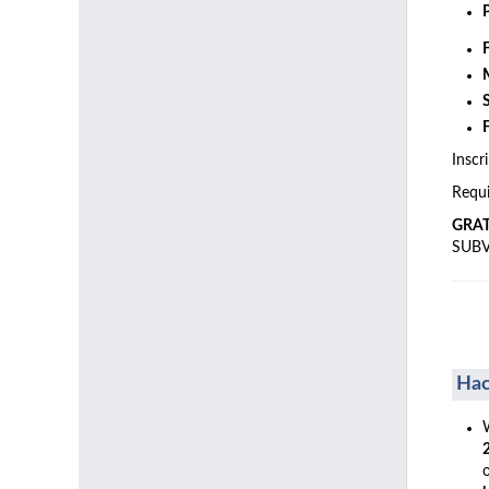
Inscr
Requi
GRA
SUB
Hac