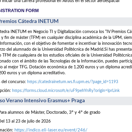
iniciar una carrera profesional en Airbus en el sector aeroespacial
ISTRATION FORM
Premios Cátedra INETUM
tedra INETUM en Negocio TI y Digitalización convoca los “IV Premios C
 y fin de máster (TFM) en cualquier disciplina académica de la UPM, siem
 Información, con el objetivo de fomentar e incentivar la innovación tecn
rzo del alumnado de la Universidad Politécnica de Madrid.Si has presen
 TFM de cualquiera de los estudios oficiales de la Universidad Politécnic
ionado con el ámbito de las Tecnologías de la Información, puedes part
o al mejor TFG. Dotación económica de 1.200 euros y un diploma acre
200 euros y un diploma acreditativo.
 del concurso:
https://catedrainetum.ws.fi.upm.es/?page_id=1193
ipción:
https://forms.cloud.microsoft/e/uF9pehYnRy?origin=lprLink
so Verano Intensivo Erasmus+ Praga
Para alumnos de Máster, Doctorado, 3º y 4º de grado
Del 13 al 23 de julio de 2026
https://indico.eli-laser.eu/event/246/
rmación: