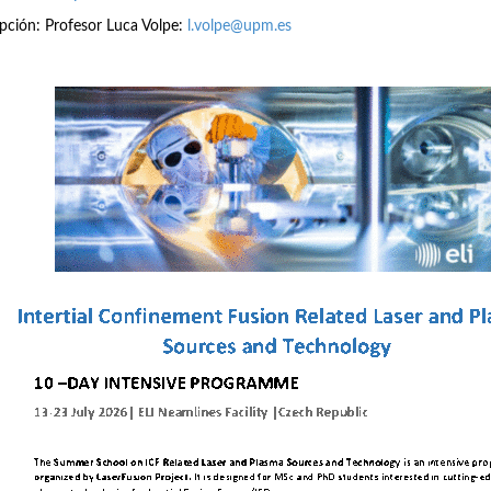
ipción: Profesor Luca Volpe:
l.volpe@upm.es