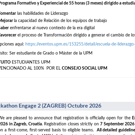
Programa Formativo y Experiencial de 55 horas (3 meses) dirigido a estudi
Fomentar
las habilidades de Liderazgo
Mejorar
la capacidad de Relación de los equipos de trabajo
Saber
enfrentarse al nuevo contexto de la era digital
Favorecer
el proceso de Transformación dirigido a generar el cambio de lo
ipciones aqui:
https://eventos.upm.es/153255/detail/escuela-de-liderazg
sito: Ser estudiante de Grado o Máster de la UPM
TUITO
ESTUDIANTES UPM
VENCIONADO AL 100% POR EL
CONSEJO SOCIAL UPM
kathon Engage 2 (ZAGREB) Octubre 2026
We are pleased to announce that registration is officially open for the
E
2026 in Zagreb, Croatia
. Registration closes strictly on
7 September 202
on a first-come, first-served basis to eligible teams.
All detailed guideline