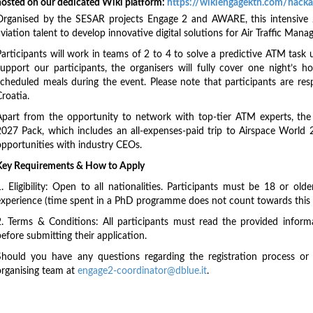
hosted on our dedicated Wiki platform:
https://wikiengagektn.com/hack
Organised by the SESAR projects Engage 2 and AWARE, this intensive 
viation talent to develop innovative digital solutions for Air Traffic Man
Participants will work in teams of 2 to 4 to solve a predictive ATM task 
support our participants, the organisers will fully cover one night’s
scheduled meals during the event. Please note that participants are re
roatia.
Apart from the opportunity to network with top-tier ATM experts, the 
2027 Pack, which includes an all-expenses-paid trip to Airspace World 2
opportunities with industry CEOs.
Key Requirements & How to Apply
1. Eligibility: Open to all nationalities. Participants must be 18 or o
experience (time spent in a PhD programme does not count towards this l
2. Terms & Conditions: All participants must read the provided inform
efore submitting their application.
Should you have any questions regarding the registration process or e
organising team at
engage2-coordinator@dblue.it
.