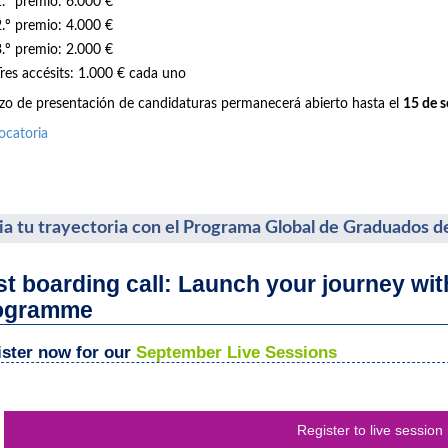
1.º premio: 6.000 €
2.º premio: 4.000 €
3.º premio: 2.000 €
Tres accésits: 1.000 € cada uno
azo de presentación de candidaturas permanecerá abierto hasta el
15 de 
ocatoria
cia tu trayectoria con el Programa Global de Graduados d
st boarding call: Launch your journey wi
ogramme
ster now for our
September Live Sessions
Register to live session