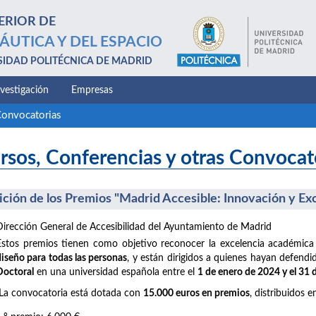
ERIOR DE
ÁUTICA Y DEL ESPACIO
SIDAD POLITÉCNICA DE MADRID
nvestigación
Empresas
Convocatorias
rsos, Conferencias y otras Convocat
dición de los Premios "Madrid Accesible: Innovación y Ex
Dirección General de Accesibilidad del Ayuntamiento de Madrid
Estos premios tienen como objetivo reconocer la excelencia académica
diseño para todas las personas
, y están dirigidos a quienes hayan defend
Doctoral
en una universidad española entre el
1 de enero de 2024 y el 31
La convocatoria está dotada con
15.000 euros en premios
, distribuidos e