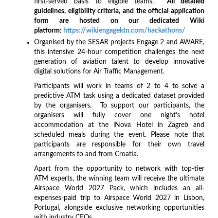
first-served basis to eligible teams.
All detailed
guidelines, eligibility criteria, and the official application
form are hosted on our dedicated Wiki
platform:
https://wikiengagektn.com/hackathons/
Organised by the SESAR projects Engage 2 and AWARE,
this intensive 24-hour competition challenges the next
generation of aviation talent to develop innovative
digital solutions for Air Traffic Management.
Participants will work in teams of 2 to 4 to solve a
predictive ATM task using a dedicated dataset provided
by the organisers. To support our participants, the
organisers will fully cover one night’s hotel
accommodation at the iNova Hotel in Zagreb and
scheduled meals during the event. Please note that
participants are responsible for their own travel
arrangements to and from Croatia.
Apart from the opportunity to network with top-tier
ATM experts, the winning team will receive the ultimate
Airspace World 2027 Pack, which includes an all-
expenses-paid trip to Airspace World 2027 in Lisbon,
Portugal, alongside exclusive networking opportunities
with industry CEOs.