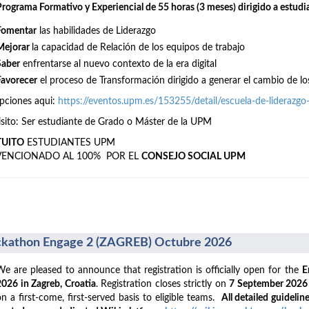
Programa Formativo y Experiencial de 55 horas (3 meses) dirigido a estudi
Fomentar
las habilidades de Liderazgo
Mejorar
la capacidad de Relación de los equipos de trabajo
Saber
enfrentarse al nuevo contexto de la era digital
Favorecer
el proceso de Transformación dirigido a generar el cambio de lo
ipciones aqui:
https://eventos.upm.es/153255/detail/escuela-de-liderazg
sito: Ser estudiante de Grado o Máster de la UPM
TUITO
ESTUDIANTES UPM
VENCIONADO AL 100% POR EL
CONSEJO SOCIAL UPM
kathon Engage 2 (ZAGREB) Octubre 2026
We are pleased to announce that registration is officially open for the
E
2026 in Zagreb, Croatia
. Registration closes strictly on
7 September 202
on a first-come, first-served basis to eligible teams.
All detailed guideline