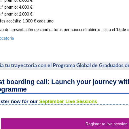
1.º premio: 6.000 €
2.º premio: 4.000 €
3.º premio: 2.000 €
Tres accésits: 1.000 € cada uno
azo de presentación de candidaturas permanecerá abierto hasta el
15 de 
ocatoria
cia tu trayectoria con el Programa Global de Graduados d
st boarding call: Launch your journey wi
ogramme
ster now for our
September Live Sessions
Register to live session