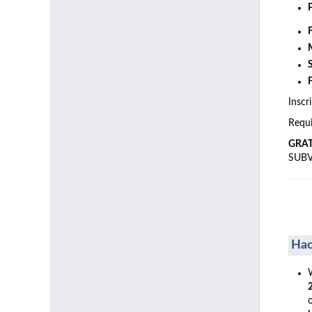
Inscr
Requi
GRA
SUB
Hac