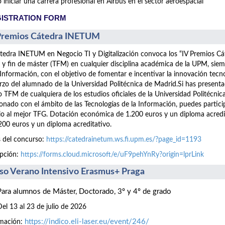
iniciar una carrera profesional en Airbus en el sector aeroespacial
ISTRATION FORM
Premios Cátedra INETUM
tedra INETUM en Negocio TI y Digitalización convoca los “IV Premios C
 y fin de máster (TFM) en cualquier disciplina académica de la UPM, siem
 Información, con el objetivo de fomentar e incentivar la innovación tecn
rzo del alumnado de la Universidad Politécnica de Madrid.Si has presen
 TFM de cualquiera de los estudios oficiales de la Universidad Politécnic
ionado con el ámbito de las Tecnologías de la Información, puedes part
o al mejor TFG. Dotación económica de 1.200 euros y un diploma acre
200 euros y un diploma acreditativo.
 del concurso:
https://catedrainetum.ws.fi.upm.es/?page_id=1193
ipción:
https://forms.cloud.microsoft/e/uF9pehYnRy?origin=lprLink
so Verano Intensivo Erasmus+ Praga
Para alumnos de Máster, Doctorado, 3º y 4º de grado
Del 13 al 23 de julio de 2026
https://indico.eli-laser.eu/event/246/
rmación: