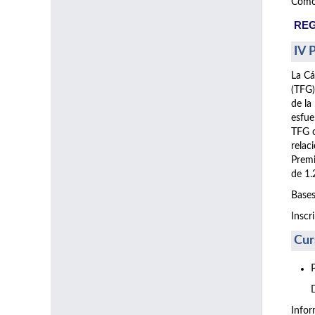
Como 
REG
IV 
La Cá
(TFG)
de la
esfue
TFG o
relac
Premi
de 1.
Bases
Inscr
Cur
Info