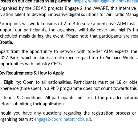
hosted on our dedicated Wiki platform:
https://wikiengagektn.com/hack
Organised by the SESAR projects Engage 2 and AWARE, this intensive 
viation talent to develop innovative digital solutions for Air Traffic Man
Participants will work in teams of 2 to 4 to solve a predictive ATM task 
support our participants, the organisers will fully cover one night’s
scheduled meals during the event. Please note that participants are re
roatia.
Apart from the opportunity to network with top-tier ATM experts, the 
2027 Pack, which includes an all-expenses-paid trip to Airspace World 2
opportunities with industry CEOs.
Key Requirements & How to Apply
1. Eligibility: Open to all nationalities. Participants must be 18 or o
experience (time spent in a PhD programme does not count towards this l
2. Terms & Conditions: All participants must read the provided inform
efore submitting their application.
Should you have any questions regarding the registration process or e
organising team at
engage2-coordinator@dblue.it
.