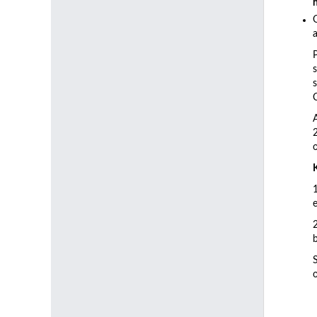
a
C
b