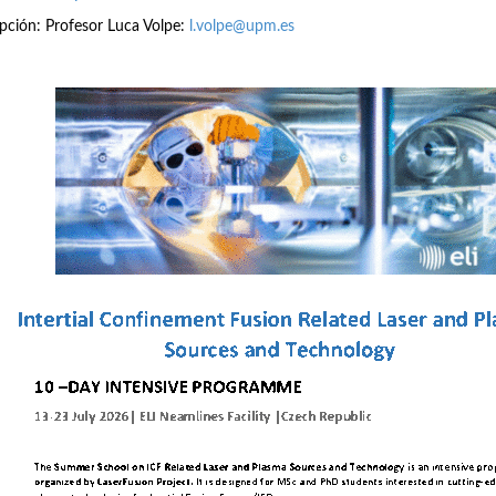
ipción: Profesor Luca Volpe:
l.volpe@upm.es