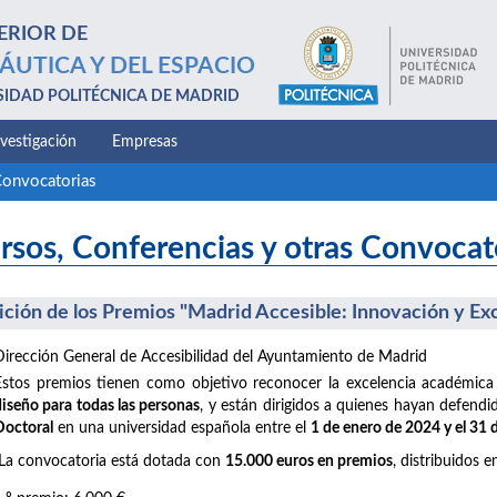
ERIOR DE
ÁUTICA Y DEL ESPACIO
SIDAD POLITÉCNICA DE MADRID
nvestigación
Empresas
Convocatorias
rsos, Conferencias y otras Convocat
dición de los Premios "Madrid Accesible: Innovación y Ex
Dirección General de Accesibilidad del Ayuntamiento de Madrid
Estos premios tienen como objetivo reconocer la excelencia académica
diseño para todas las personas
, y están dirigidos a quienes hayan defend
Doctoral
en una universidad española entre el
1 de enero de 2024 y el 31
La convocatoria está dotada con
15.000 euros en premios
, distribuidos e