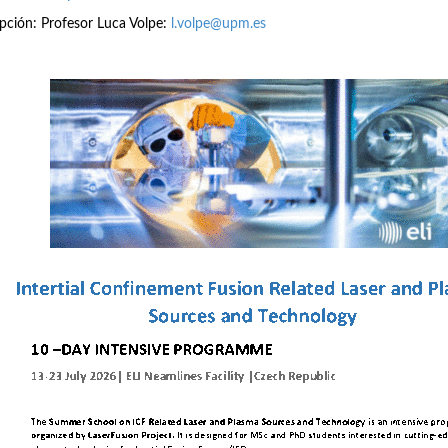
ipción: Profesor Luca Volpe:
l.volpe@upm.es