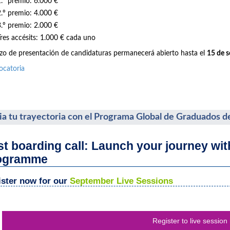
1.º premio: 6.000 €
2.º premio: 4.000 €
3.º premio: 2.000 €
Tres accésits: 1.000 € cada uno
azo de presentación de candidaturas permanecerá abierto hasta el
15 de 
ocatoria
cia tu trayectoria con el Programa Global de Graduados d
st boarding call: Launch your journey wi
ogramme
ster now for our
September Live Sessions
Register to live session