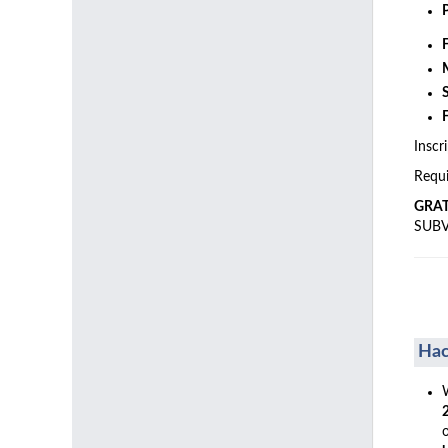
Inscr
Requi
GRA
SUB
Hac