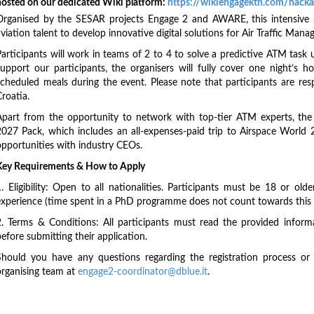
hosted on our dedicated Wiki platform:
https://wikiengagektn.com/hack
Organised by the SESAR projects Engage 2 and AWARE, this intensive 
viation talent to develop innovative digital solutions for Air Traffic Man
Participants will work in teams of 2 to 4 to solve a predictive ATM task 
support our participants, the organisers will fully cover one night’s
scheduled meals during the event. Please note that participants are re
roatia.
Apart from the opportunity to network with top-tier ATM experts, the 
2027 Pack, which includes an all-expenses-paid trip to Airspace World 2
opportunities with industry CEOs.
Key Requirements & How to Apply
1. Eligibility: Open to all nationalities. Participants must be 18 or o
experience (time spent in a PhD programme does not count towards this l
2. Terms & Conditions: All participants must read the provided inform
efore submitting their application.
Should you have any questions regarding the registration process or e
organising team at
engage2-coordinator@dblue.it
.