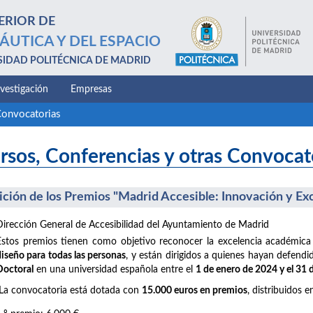
ERIOR DE
ÁUTICA Y DEL ESPACIO
SIDAD POLITÉCNICA DE MADRID
nvestigación
Empresas
Convocatorias
rsos, Conferencias y otras Convocat
dición de los Premios "Madrid Accesible: Innovación y Ex
Dirección General de Accesibilidad del Ayuntamiento de Madrid
Estos premios tienen como objetivo reconocer la excelencia académica
diseño para todas las personas
, y están dirigidos a quienes hayan defend
Doctoral
en una universidad española entre el
1 de enero de 2024 y el 31
La convocatoria está dotada con
15.000 euros en premios
, distribuidos e