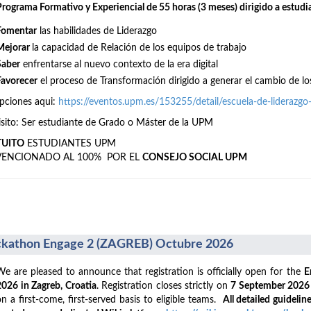
Programa Formativo y Experiencial de 55 horas (3 meses) dirigido a estudi
Fomentar
las habilidades de Liderazgo
Mejorar
la capacidad de Relación de los equipos de trabajo
Saber
enfrentarse al nuevo contexto de la era digital
Favorecer
el proceso de Transformación dirigido a generar el cambio de lo
ipciones aqui:
https://eventos.upm.es/153255/detail/escuela-de-liderazg
sito: Ser estudiante de Grado o Máster de la UPM
TUITO
ESTUDIANTES UPM
VENCIONADO AL 100% POR EL
CONSEJO SOCIAL UPM
kathon Engage 2 (ZAGREB) Octubre 2026
We are pleased to announce that registration is officially open for the
E
2026 in Zagreb, Croatia
. Registration closes strictly on
7 September 202
on a first-come, first-served basis to eligible teams.
All detailed guideline