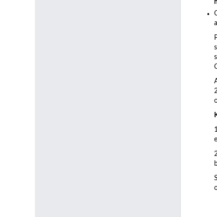
a
C
b