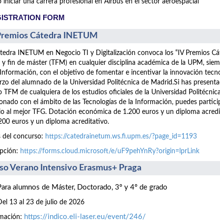
iniciar una carrera profesional en Airbus en el sector aeroespacial
ISTRATION FORM
Premios Cátedra INETUM
tedra INETUM en Negocio TI y Digitalización convoca los “IV Premios C
 y fin de máster (TFM) en cualquier disciplina académica de la UPM, siem
 Información, con el objetivo de fomentar e incentivar la innovación tecn
rzo del alumnado de la Universidad Politécnica de Madrid.Si has presen
 TFM de cualquiera de los estudios oficiales de la Universidad Politécnic
ionado con el ámbito de las Tecnologías de la Información, puedes part
o al mejor TFG. Dotación económica de 1.200 euros y un diploma acre
200 euros y un diploma acreditativo.
 del concurso:
https://catedrainetum.ws.fi.upm.es/?page_id=1193
ipción:
https://forms.cloud.microsoft/e/uF9pehYnRy?origin=lprLink
so Verano Intensivo Erasmus+ Praga
Para alumnos de Máster, Doctorado, 3º y 4º de grado
Del 13 al 23 de julio de 2026
https://indico.eli-laser.eu/event/246/
rmación: