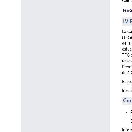
Como 
REG
IV 
La Cá
(TFG)
de la
esfue
TFG o
relac
Premi
de 1.
Bases
Inscr
Cur
Info