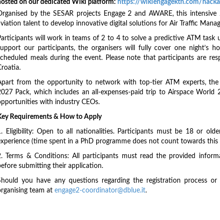
hosted on our dedicated Wiki platform:
https://wikiengagektn.com/hack
Organised by the SESAR projects Engage 2 and AWARE, this intensive 
viation talent to develop innovative digital solutions for Air Traffic Man
Participants will work in teams of 2 to 4 to solve a predictive ATM task 
support our participants, the organisers will fully cover one night’s
scheduled meals during the event. Please note that participants are re
roatia.
Apart from the opportunity to network with top-tier ATM experts, the 
2027 Pack, which includes an all-expenses-paid trip to Airspace World 2
opportunities with industry CEOs.
Key Requirements & How to Apply
1. Eligibility: Open to all nationalities. Participants must be 18 or o
experience (time spent in a PhD programme does not count towards this l
2. Terms & Conditions: All participants must read the provided inform
efore submitting their application.
Should you have any questions regarding the registration process or e
organising team at
engage2-coordinator@dblue.it
.