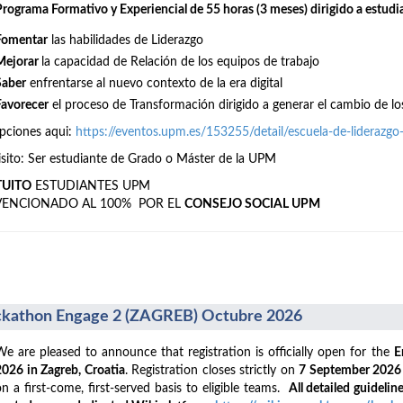
Programa Formativo y Experiencial de 55 horas (3 meses) dirigido a estudi
Fomentar
las habilidades de Liderazgo
Mejorar
la capacidad de Relación de los equipos de trabajo
Saber
enfrentarse al nuevo contexto de la era digital
Favorecer
el proceso de Transformación dirigido a generar el cambio de lo
ipciones aqui:
https://eventos.upm.es/153255/detail/escuela-de-liderazg
sito: Ser estudiante de Grado o Máster de la UPM
TUITO
ESTUDIANTES UPM
VENCIONADO AL 100% POR EL
CONSEJO SOCIAL UPM
kathon Engage 2 (ZAGREB) Octubre 2026
We are pleased to announce that registration is officially open for the
E
2026 in Zagreb, Croatia
. Registration closes strictly on
7 September 202
on a first-come, first-served basis to eligible teams.
All detailed guideline