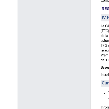
Como 
REG
IV 
La Cá
(TFG)
de la
esfue
TFG o
relac
Premi
de 1.
Bases
Inscr
Cur
Info