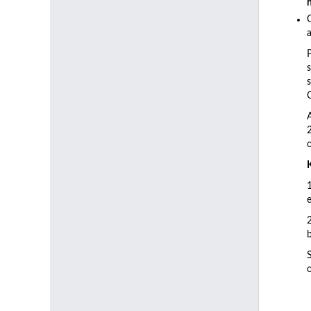
a
C
b