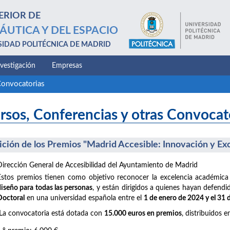
ERIOR DE
ÁUTICA Y DEL ESPACIO
SIDAD POLITÉCNICA DE MADRID
nvestigación
Empresas
Convocatorias
rsos, Conferencias y otras Convocat
dición de los Premios "Madrid Accesible: Innovación y Ex
Dirección General de Accesibilidad del Ayuntamiento de Madrid
Estos premios tienen como objetivo reconocer la excelencia académica
diseño para todas las personas
, y están dirigidos a quienes hayan defend
Doctoral
en una universidad española entre el
1 de enero de 2024 y el 31
La convocatoria está dotada con
15.000 euros en premios
, distribuidos e