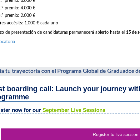
1.º premio: 6.000 €
2.º premio: 4.000 €
3.º premio: 2.000 €
Tres accésits: 1.000 € cada uno
azo de presentación de candidaturas permanecerá abierto hasta el
15 de 
ocatoria
cia tu trayectoria con el Programa Global de Graduados d
st boarding call: Launch your journey wi
ogramme
ster now for our
September Live Sessions
Register to live session