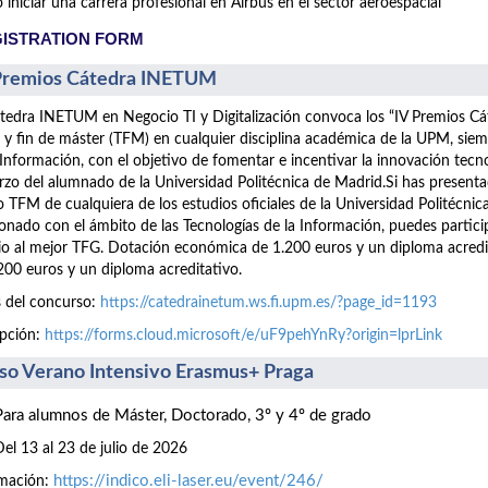
iniciar una carrera profesional en Airbus en el sector aeroespacial
ISTRATION FORM
Premios Cátedra INETUM
tedra INETUM en Negocio TI y Digitalización convoca los “IV Premios C
 y fin de máster (TFM) en cualquier disciplina académica de la UPM, siem
 Información, con el objetivo de fomentar e incentivar la innovación tecn
rzo del alumnado de la Universidad Politécnica de Madrid.Si has presen
 TFM de cualquiera de los estudios oficiales de la Universidad Politécnic
ionado con el ámbito de las Tecnologías de la Información, puedes part
o al mejor TFG. Dotación económica de 1.200 euros y un diploma acre
200 euros y un diploma acreditativo.
 del concurso:
https://catedrainetum.ws.fi.upm.es/?page_id=1193
ipción:
https://forms.cloud.microsoft/e/uF9pehYnRy?origin=lprLink
so Verano Intensivo Erasmus+ Praga
Para alumnos de Máster, Doctorado, 3º y 4º de grado
Del 13 al 23 de julio de 2026
https://indico.eli-laser.eu/event/246/
rmación: