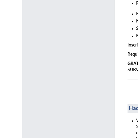
Inscr
Requi
GRA
SUB
Hac