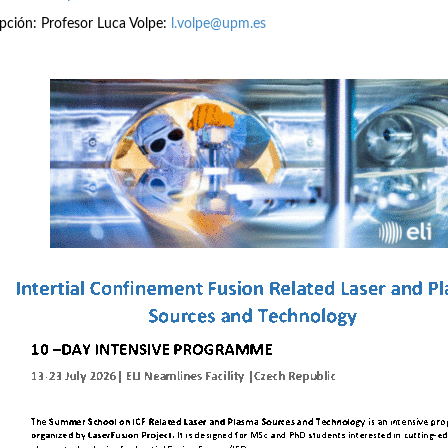
ipción: Profesor Luca Volpe:
l.volpe@upm.es