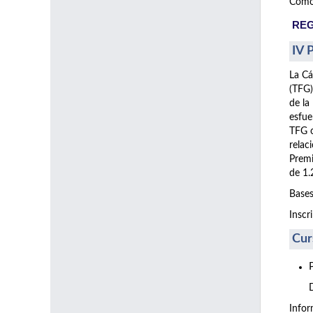
Como 
REG
IV 
La Cá
(TFG)
de la
esfue
TFG o
relac
Premi
de 1.
Bases
Inscr
Cur
Info