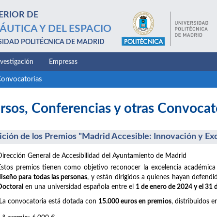
ERIOR DE
ÁUTICA Y DEL ESPACIO
SIDAD POLITÉCNICA DE MADRID
nvestigación
Empresas
Convocatorias
rsos, Conferencias y otras Convocat
dición de los Premios "Madrid Accesible: Innovación y Ex
Dirección General de Accesibilidad del Ayuntamiento de Madrid
Estos premios tienen como objetivo reconocer la excelencia académica
diseño para todas las personas
, y están dirigidos a quienes hayan defend
Doctoral
en una universidad española entre el
1 de enero de 2024 y el 31
La convocatoria está dotada con
15.000 euros en premios
, distribuidos e