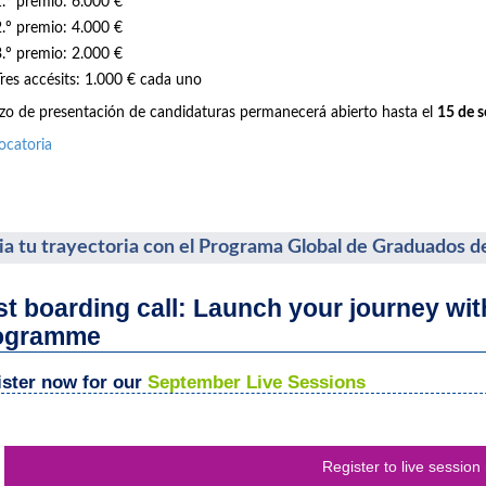
1.º premio: 6.000 €
2.º premio: 4.000 €
3.º premio: 2.000 €
Tres accésits: 1.000 € cada uno
azo de presentación de candidaturas permanecerá abierto hasta el
15 de 
ocatoria
cia tu trayectoria con el Programa Global de Graduados d
st boarding call: Launch your journey wi
ogramme
ster now for our
September Live Sessions
Register to live session