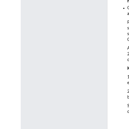
a
C
b