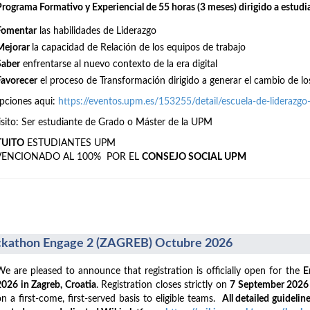
Programa Formativo y Experiencial de 55 horas (3 meses) dirigido a estudi
Fomentar
las habilidades de Liderazgo
Mejorar
la capacidad de Relación de los equipos de trabajo
Saber
enfrentarse al nuevo contexto de la era digital
Favorecer
el proceso de Transformación dirigido a generar el cambio de lo
ipciones aqui:
https://eventos.upm.es/153255/detail/escuela-de-liderazg
sito: Ser estudiante de Grado o Máster de la UPM
TUITO
ESTUDIANTES UPM
VENCIONADO AL 100% POR EL
CONSEJO SOCIAL UPM
kathon Engage 2 (ZAGREB) Octubre 2026
We are pleased to announce that registration is officially open for the
E
2026 in Zagreb, Croatia
. Registration closes strictly on
7 September 202
on a first-come, first-served basis to eligible teams.
All detailed guideline