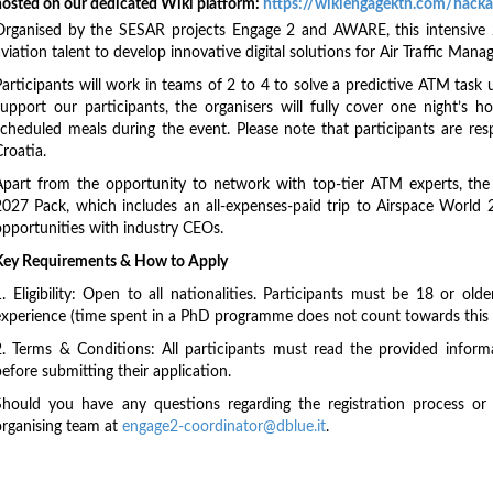
hosted on our dedicated Wiki platform:
https://wikiengagektn.com/hack
Organised by the SESAR projects Engage 2 and AWARE, this intensive 
viation talent to develop innovative digital solutions for Air Traffic Man
Participants will work in teams of 2 to 4 to solve a predictive ATM task 
support our participants, the organisers will fully cover one night’s
scheduled meals during the event. Please note that participants are re
roatia.
Apart from the opportunity to network with top-tier ATM experts, the 
2027 Pack, which includes an all-expenses-paid trip to Airspace World 2
opportunities with industry CEOs.
Key Requirements & How to Apply
1. Eligibility: Open to all nationalities. Participants must be 18 or o
experience (time spent in a PhD programme does not count towards this l
2. Terms & Conditions: All participants must read the provided inform
efore submitting their application.
Should you have any questions regarding the registration process or e
organising team at
engage2-coordinator@dblue.it
.