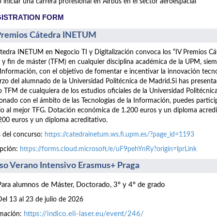
iniciar una carrera profesional en Airbus en el sector aeroespacial
ISTRATION FORM
Premios Cátedra INETUM
tedra INETUM en Negocio TI y Digitalización convoca los “IV Premios C
 y fin de máster (TFM) en cualquier disciplina académica de la UPM, siem
 Información, con el objetivo de fomentar e incentivar la innovación tecn
rzo del alumnado de la Universidad Politécnica de Madrid.Si has presen
 TFM de cualquiera de los estudios oficiales de la Universidad Politécnic
ionado con el ámbito de las Tecnologías de la Información, puedes part
o al mejor TFG. Dotación económica de 1.200 euros y un diploma acre
200 euros y un diploma acreditativo.
 del concurso:
https://catedrainetum.ws.fi.upm.es/?page_id=1193
ipción:
https://forms.cloud.microsoft/e/uF9pehYnRy?origin=lprLink
so Verano Intensivo Erasmus+ Praga
Para alumnos de Máster, Doctorado, 3º y 4º de grado
Del 13 al 23 de julio de 2026
https://indico.eli-laser.eu/event/246/
rmación: