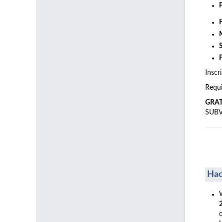
Inscr
Requi
GRA
SUB
Hac