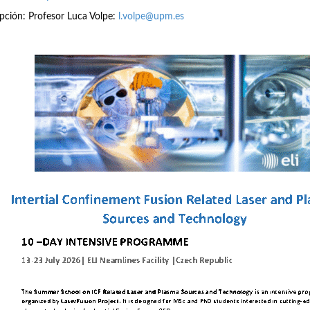
ipción: Profesor Luca Volpe:
l.volpe@upm.es