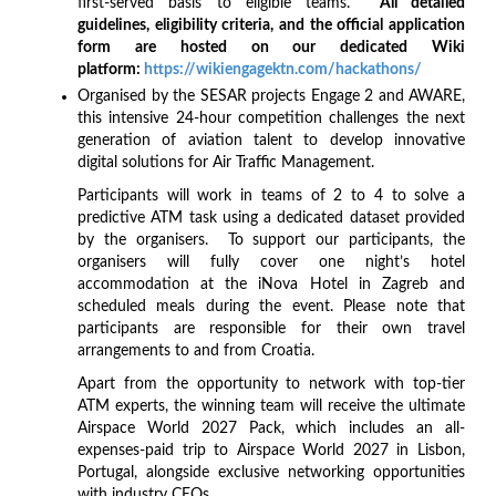
first-served basis to eligible teams.
All detailed
guidelines, eligibility criteria, and the official application
form are hosted on our dedicated Wiki
platform:
https://wikiengagektn.com/hackathons/
Organised by the SESAR projects Engage 2 and AWARE,
this intensive 24-hour competition challenges the next
generation of aviation talent to develop innovative
digital solutions for Air Traffic Management.
Participants will work in teams of 2 to 4 to solve a
predictive ATM task using a dedicated dataset provided
by the organisers. To support our participants, the
organisers will fully cover one night’s hotel
accommodation at the iNova Hotel in Zagreb and
scheduled meals during the event. Please note that
participants are responsible for their own travel
arrangements to and from Croatia.
Apart from the opportunity to network with top-tier
ATM experts, the winning team will receive the ultimate
Airspace World 2027 Pack, which includes an all-
expenses-paid trip to Airspace World 2027 in Lisbon,
Portugal, alongside exclusive networking opportunities
with industry CEOs.