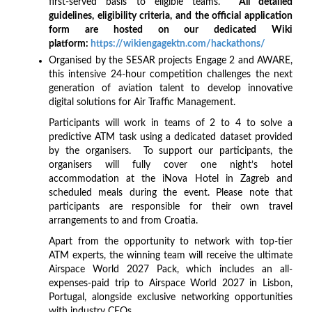
first-served basis to eligible teams.
All detailed
guidelines, eligibility criteria, and the official application
form are hosted on our dedicated Wiki
platform:
https://wikiengagektn.com/hackathons/
Organised by the SESAR projects Engage 2 and AWARE,
this intensive 24-hour competition challenges the next
generation of aviation talent to develop innovative
digital solutions for Air Traffic Management.
Participants will work in teams of 2 to 4 to solve a
predictive ATM task using a dedicated dataset provided
by the organisers. To support our participants, the
organisers will fully cover one night’s hotel
accommodation at the iNova Hotel in Zagreb and
scheduled meals during the event. Please note that
participants are responsible for their own travel
arrangements to and from Croatia.
Apart from the opportunity to network with top-tier
ATM experts, the winning team will receive the ultimate
Airspace World 2027 Pack, which includes an all-
expenses-paid trip to Airspace World 2027 in Lisbon,
Portugal, alongside exclusive networking opportunities
with industry CEOs.