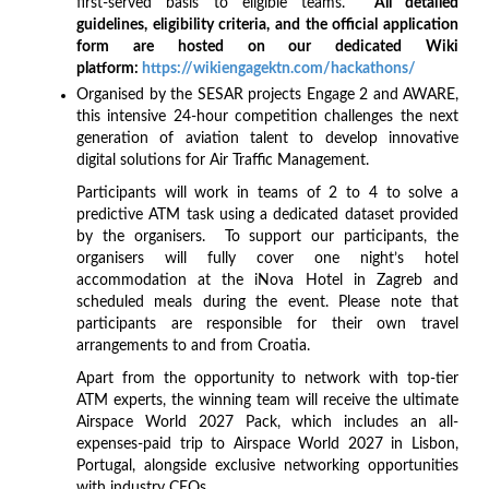
first-served basis to eligible teams.
All detailed
guidelines, eligibility criteria, and the official application
form are hosted on our dedicated Wiki
platform:
https://wikiengagektn.com/hackathons/
Organised by the SESAR projects Engage 2 and AWARE,
this intensive 24-hour competition challenges the next
generation of aviation talent to develop innovative
digital solutions for Air Traffic Management.
Participants will work in teams of 2 to 4 to solve a
predictive ATM task using a dedicated dataset provided
by the organisers. To support our participants, the
organisers will fully cover one night’s hotel
accommodation at the iNova Hotel in Zagreb and
scheduled meals during the event. Please note that
participants are responsible for their own travel
arrangements to and from Croatia.
Apart from the opportunity to network with top-tier
ATM experts, the winning team will receive the ultimate
Airspace World 2027 Pack, which includes an all-
expenses-paid trip to Airspace World 2027 in Lisbon,
Portugal, alongside exclusive networking opportunities
with industry CEOs.