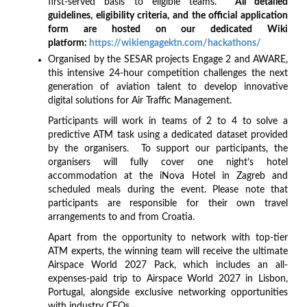
first-served basis to eligible teams.
All detailed
guidelines, eligibility criteria, and the official application
form are hosted on our dedicated Wiki
platform:
https://wikiengagektn.com/hackathons/
Organised by the SESAR projects Engage 2 and AWARE,
this intensive 24-hour competition challenges the next
generation of aviation talent to develop innovative
digital solutions for Air Traffic Management.
Participants will work in teams of 2 to 4 to solve a
predictive ATM task using a dedicated dataset provided
by the organisers. To support our participants, the
organisers will fully cover one night’s hotel
accommodation at the iNova Hotel in Zagreb and
scheduled meals during the event. Please note that
participants are responsible for their own travel
arrangements to and from Croatia.
Apart from the opportunity to network with top-tier
ATM experts, the winning team will receive the ultimate
Airspace World 2027 Pack, which includes an all-
expenses-paid trip to Airspace World 2027 in Lisbon,
Portugal, alongside exclusive networking opportunities
with industry CEOs.