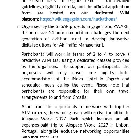
first-served basis to eligible teams.
All detailed
guidelines, eligibility criteria, and the official application
form are hosted on our dedicated Wiki
platform:
https://wikiengagektn.com/hackathons/
Organised by the SESAR projects Engage 2 and AWARE,
this intensive 24-hour competition challenges the next
generation of aviation talent to develop innovative
digital solutions for Air Traffic Management.
Participants will work in teams of 2 to 4 to solve a
predictive ATM task using a dedicated dataset provided
by the organisers. To support our participants, the
organisers will fully cover one night’s hotel
accommodation at the iNova Hotel in Zagreb and
scheduled meals during the event. Please note that
participants are responsible for their own travel
arrangements to and from Croatia.
Apart from the opportunity to network with top-tier
ATM experts, the winning team will receive the ultimate
Airspace World 2027 Pack, which includes an all-
expenses-paid trip to Airspace World 2027 in Lisbon,
Portugal, alongside exclusive networking opportunities
with industry CEOs.