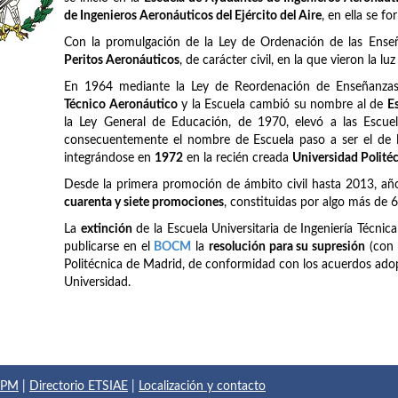
de Ingenieros Aeronáuticos del Ejército del Aire
, en ella se f
Con la promulgación de la Ley de Ordenación de las Ense
Peritos Aeronáuticos
, de carácter civil, en la que vieron la lu
En 1964 mediante la Ley de Reordenación de Enseñanzas 
Técnico Aeronáutico
y la Escuela cambió su nombre al de
E
la Ley General de Educación, de 1970, elevó a las Escuel
consecuentemente el nombre de Escuela paso a ser el de
integrándose en
1972
en la recién creada
Universidad Polité
Desde la primera promoción de ámbito civil hasta 2013, añ
cuarenta y siete promociones
, constituidas por algo más de 
La
extinción
de la Escuela Universitaria de Ingeniería Técnic
publicarse en el
BOCM
la
resolución para su supresión
(con 
Politécnica de Madrid, de conformidad con los acuerdos adop
Universidad.
 UPM
|
Directorio ETSIAE
|
Localización y contacto