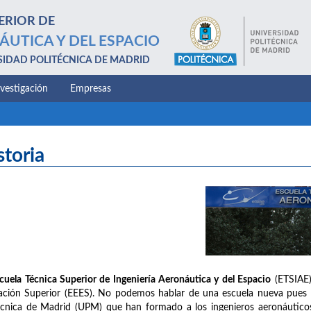
ERIOR DE
ÁUTICA Y DEL ESPACIO
SIDAD POLITÉCNICA DE MADRID
nvestigación
Empresas
storia
cuela Técnica Superior de Ingeniería Aeronáutica y del Espacio
(ETSIAE)
ción Superior (EEES). No podemos hablar de una escuela nueva pues na
écnica de Madrid (UPM) que han formado a los ingenieros aeronáuticos