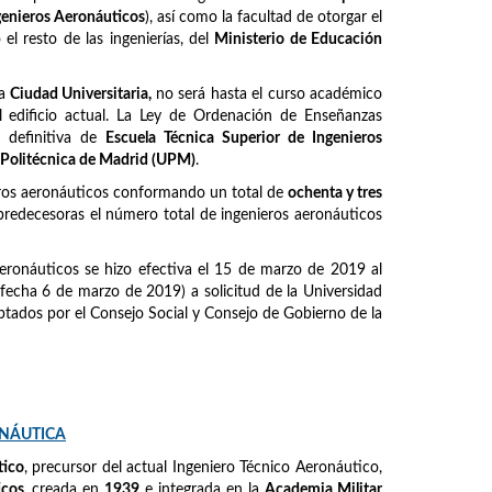
ngenieros Aeronáuticos
), así como la facultad de otorgar el
l resto de las ingenierías, del
Ministerio de Educación
la
Ciudad Universitaria,
no será hasta el curso académico
 edificio actual. La Ley de Ordenación de Enseñanzas
 definitiva de
Escuela Técnica Superior de Ingenieros
 Politécnica de Madrid (UPM)
.
eros aeronáuticos conformando un total de
ochenta y tres
predecesoras el número total de ingenieros aeronáuticos
eronáuticos se hizo efectiva el 15 de marzo de 2019 al
fecha 6 de marzo de 2019) a solicitud de la Universidad
tados por el Consejo Social y Consejo de Gobierno de la
ONÁUTICA
tico
, precursor del actual Ingeniero Técnico Aeronáutico,
icos
, creada en
1939
e integrada en la
Academia Militar