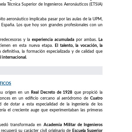
cuela Técnica Superior de Ingenieros Aeronáuticos (ETSIA)
mbito aeronáutico implicaba pasar por las aulas de la UPM,
España. Los que hoy son grandes profesionales con un
predecesoras y la
experiencia acumulada
por ambas.
La
ienen en esta nueva etapa.
El talento, la vocación, la
definitiva, la formación especializada y de calidad que
l internacional
.
TICOS
su origen en un
Real Decreto de 1928
que propició la
ntonces en un edificio cercano al aeródromo de
Cuatro
ad de dotar a esta especialidad de la ingeniería de los
ería el creciente auge que experimentaban las primeras
quedó transformada en
Academia Militar de Ingenieros
, recuperó su carácter civil originario de
Escuela Superior