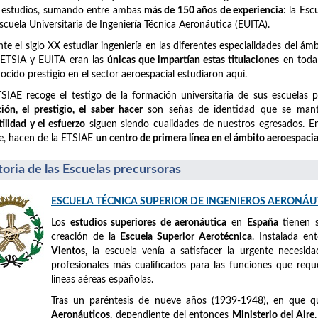
 estudios, sumando entre ambas
más de 150 años de experiencia
: la Es
Escuela Universitaria de Ingeniería Técnica Aeronáutica (EUITA).
te el siglo XX estudiar ingeniería en las diferentes especialidades del á
 ETSIA y EUITA eran las
únicas que impartían estas titulaciones
en toda 
ocido prestigio en el sector aeroespacial estudiaron aquí.
SIAE recoge el testigo de la formación universitaria de sus escuelas 
ción, el prestigio, el saber hacer
son señas de identidad que se mant
tilidad y el esfuerzo
siguen siendo cualidades de nuestros egresados. En 
e, hacen de la ETSIAE
un centro de primera línea en el ámbito aeroespacia
toria de las Escuelas precursoras
ESCUELA TÉCNICA SUPERIOR DE INGENIEROS AERONÁU
Los
estudios superiores de aeronáutica
en
España
tienen 
creación de la
Escuela Superior Aerotécnica
. Instalada e
Vientos
, la escuela venía a satisfacer la urgente necesid
profesionales más cualificados para las funciones que requ
líneas aéreas españolas.
Tras un paréntesis de nueve años (1939-1948), en que 
Aeronáuticos
, dependiente del entonces
Ministerio del Aire