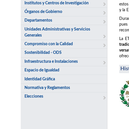
Institutos y Centros de Investigación
estos
y la 
Órganos de Gobierno
Duran
Departamentos
pues
Unidades Administrativas y Servicios
recon
Generales
La ET
Compromiso con la Calidad
tradi
versa
Sostenibilidad - ODS
ofrec
Infraestructura e Instalaciones
His
Espacio de Igualdad
Identidad Gráfica
Normativa y Reglamentos
Elecciones