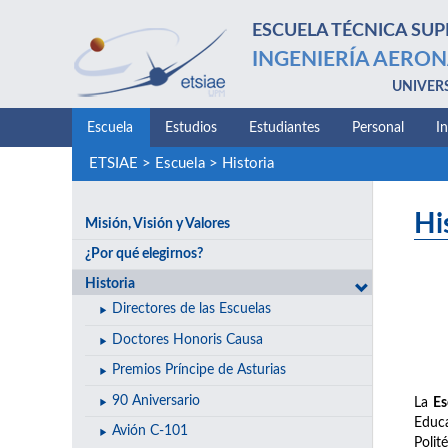
ESCUELA TÉCNICA SUP
INGENIERÍA AERON
UNIVER
Escuela
Estudios
Estudiantes
Personal
I
ETSIAE
>
Escuela
>
Historia
Hi
Misión, Visión y Valores
¿Por qué elegirnos?
Historia
Directores de las Escuelas
Doctores Honoris Causa
Premios Príncipe de Asturias
90 Aniversario
La
Es
Educa
Avión C-101
Polit