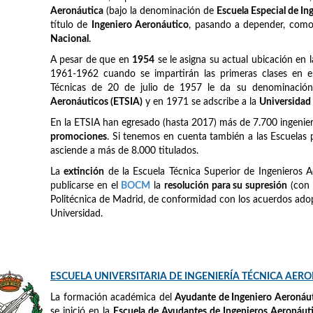
Aeronáutica
(bajo la denominación de
Escuela Especial de I
título de
Ingeniero Aeronáutico
, pasando a depender, como e
Nacional
.
A pesar de que en
1954
se le asigna su actual ubicación en 
1961-1962 cuando se impartirán las primeras clases en el
Técnicas de 20 de julio de 1957 le da su denominación
Aeronáuticos (ETSIA)
y en 1971 se adscribe a la
Universidad
En la ETSIA han egresado (hasta 2017) más de 7.700 ingeni
promociones
. Si tenemos en cuenta también a las Escuelas 
asciende a más de 8.000 titulados.
La
extinción
de la Escuela Técnica Superior de Ingenieros A
publicarse en el
BOCM
la
resolución para su supresión
(con 
Politécnica de Madrid, de conformidad con los acuerdos adop
Universidad.
ESCUELA UNIVERSITARIA DE INGENIERÍA TÉCNICA AER
La formación académica del
Ayudante de Ingeniero Aeronáu
se inició en la
Escuela de Ayudantes de Ingenieros Aeronáut