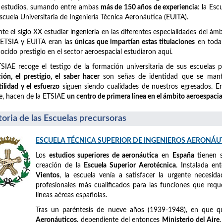
 estudios, sumando entre ambas
más de 150 años de experiencia
: la Es
Escuela Universitaria de Ingeniería Técnica Aeronáutica (EUITA).
te el siglo XX estudiar ingeniería en las diferentes especialidades del á
 ETSIA y EUITA eran las
únicas que impartían estas titulaciones
en toda 
ocido prestigio en el sector aeroespacial estudiaron aquí.
SIAE recoge el testigo de la formación universitaria de sus escuelas 
ción, el prestigio, el saber hacer
son señas de identidad que se mant
tilidad y el esfuerzo
siguen siendo cualidades de nuestros egresados. En 
e, hacen de la ETSIAE
un centro de primera línea en el ámbito aeroespacia
toria de las Escuelas precursoras
ESCUELA TÉCNICA SUPERIOR DE INGENIEROS AERONÁU
Los
estudios superiores de aeronáutica
en
España
tienen 
creación de la
Escuela Superior Aerotécnica
. Instalada e
Vientos
, la escuela venía a satisfacer la urgente necesid
profesionales más cualificados para las funciones que requ
líneas aéreas españolas.
Tras un paréntesis de nueve años (1939-1948), en que 
Aeronáuticos
, dependiente del entonces
Ministerio del Aire