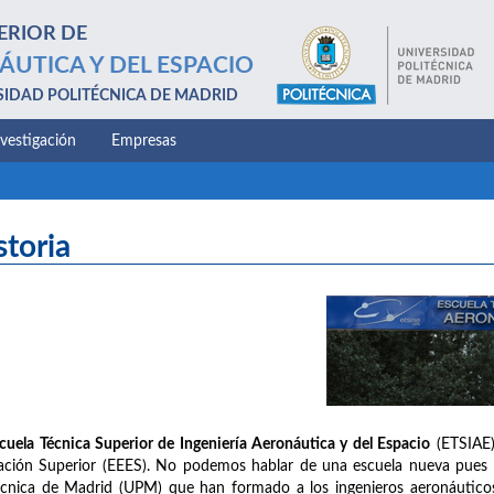
ERIOR DE
ÁUTICA Y DEL ESPACIO
SIDAD POLITÉCNICA DE MADRID
nvestigación
Empresas
storia
cuela Técnica Superior de Ingeniería Aeronáutica y del Espacio
(ETSIAE)
ción Superior (EEES). No podemos hablar de una escuela nueva pues na
écnica de Madrid (UPM) que han formado a los ingenieros aeronáuticos