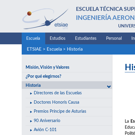
ESCUELA TÉCNICA SUP
INGENIERÍA AERON
UNIVER
Escuela
Estudios
Estudiantes
Personal
I
ETSIAE
>
Escuela
>
Historia
Hi
Misión, Visión y Valores
¿Por qué elegirnos?
Historia
Directores de las Escuelas
Doctores Honoris Causa
Premios Príncipe de Asturias
90 Aniversario
La
Es
Educa
Avión C-101
Polit