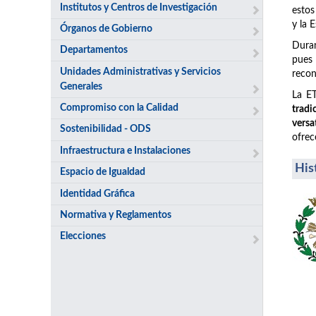
Institutos y Centros de Investigación
estos
y la 
Órganos de Gobierno
Duran
Departamentos
pues
Unidades Administrativas y Servicios
recon
Generales
La ET
Compromiso con la Calidad
tradi
versa
Sostenibilidad - ODS
ofrec
Infraestructura e Instalaciones
His
Espacio de Igualdad
Identidad Gráfica
Normativa y Reglamentos
Elecciones