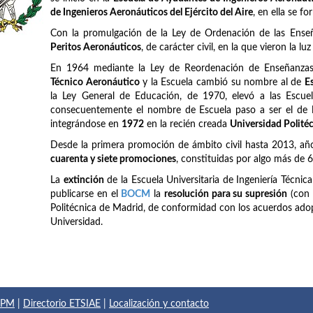
de Ingenieros Aeronáuticos del Ejército del Aire
, en ella se f
Con la promulgación de la Ley de Ordenación de las Ense
Peritos Aeronáuticos
, de carácter civil, en la que vieron la lu
En 1964 mediante la Ley de Reordenación de Enseñanzas 
Técnico Aeronáutico
y la Escuela cambió su nombre al de
E
la Ley General de Educación, de 1970, elevó a las Escuel
consecuentemente el nombre de Escuela paso a ser el de
integrándose en
1972
en la recién creada
Universidad Polité
Desde la primera promoción de ámbito civil hasta 2013, añ
cuarenta y siete promociones
, constituidas por algo más de 
La
extinción
de la Escuela Universitaria de Ingeniería Técnic
publicarse en el
BOCM
la
resolución para su supresión
(con 
Politécnica de Madrid, de conformidad con los acuerdos adop
Universidad.
 UPM
|
Directorio ETSIAE
|
Localización y contacto