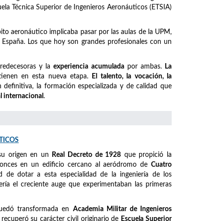
cuela Técnica Superior de Ingenieros Aeronáuticos (ETSIA)
mbito aeronáutico implicaba pasar por las aulas de la UPM,
España. Los que hoy son grandes profesionales con un
predecesoras y la
experiencia acumulada
por ambas.
La
ienen en esta nueva etapa.
El talento, la vocación, la
definitiva, la formación especializada y de calidad que
l internacional
.
TICOS
su origen en un
Real Decreto de 1928
que propició la
ntonces en un edificio cercano al aeródromo de
Cuatro
ad de dotar a esta especialidad de la ingeniería de los
ería el creciente auge que experimentaban las primeras
quedó transformada en
Academia Militar de Ingenieros
, recuperó su carácter civil originario de
Escuela Superior