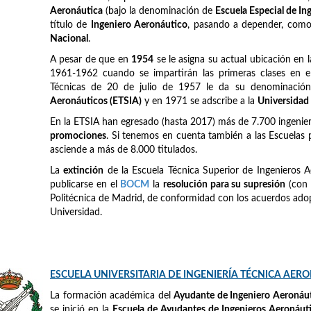
Aeronáutica
(bajo la denominación de
Escuela Especial de I
título de
Ingeniero Aeronáutico
, pasando a depender, como e
Nacional
.
A pesar de que en
1954
se le asigna su actual ubicación en 
1961-1962 cuando se impartirán las primeras clases en el
Técnicas de 20 de julio de 1957 le da su denominación
Aeronáuticos (ETSIA)
y en 1971 se adscribe a la
Universidad
En la ETSIA han egresado (hasta 2017) más de 7.700 ingeni
promociones
. Si tenemos en cuenta también a las Escuelas 
asciende a más de 8.000 titulados.
La
extinción
de la Escuela Técnica Superior de Ingenieros A
publicarse en el
BOCM
la
resolución para su supresión
(con 
Politécnica de Madrid, de conformidad con los acuerdos adop
Universidad.
ESCUELA UNIVERSITARIA DE INGENIERÍA TÉCNICA AER
La formación académica del
Ayudante de Ingeniero Aeronáu
se inició en la
Escuela de Ayudantes de Ingenieros Aeronáut