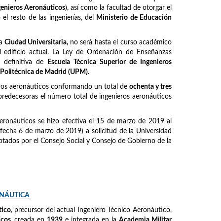
ngenieros Aeronáuticos
), así como la facultad de otorgar el
l resto de las ingenierías, del
Ministerio de Educación
la
Ciudad Universitaria,
no será hasta el curso académico
 edificio actual. La Ley de Ordenación de Enseñanzas
 definitiva de
Escuela Técnica Superior de Ingenieros
 Politécnica de Madrid (UPM)
.
eros aeronáuticos conformando un total de
ochenta y tres
predecesoras el número total de ingenieros aeronáuticos
eronáuticos se hizo efectiva el 15 de marzo de 2019 al
fecha 6 de marzo de 2019) a solicitud de la Universidad
tados por el Consejo Social y Consejo de Gobierno de la
ONÁUTICA
tico
, precursor del actual Ingeniero Técnico Aeronáutico,
icos
, creada en
1939
e integrada en la
Academia Militar