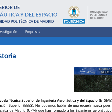
ERIOR DE
ÁUTICA Y DEL ESPACIO
SIDAD POLITÉCNICA DE MADRID
nvestigación
Empresas
storia
cuela Técnica Superior de Ingeniería Aeronáutica y del Espacio
(ETSIAE)
ción Superior (EEES). No podemos hablar de una escuela nueva pues na
écnica de Madrid (UPM) que han formado a los ingenieros aeronáuticos