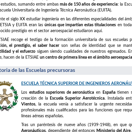
 estudios, sumando entre ambas
más de 150 años de experiencia
: la Es
Escuela Universitaria de Ingeniería Técnica Aeronáutica (EUITA).
te el siglo XX estudiar ingeniería en las diferentes especialidades del á
 ETSIA y EUITA eran las
únicas que impartían estas titulaciones
en toda 
ocido prestigio en el sector aeroespacial estudiaron aquí.
SIAE recoge el testigo de la formación universitaria de sus escuelas 
ción, el prestigio, el saber hacer
son señas de identidad que se mant
tilidad y el esfuerzo
siguen siendo cualidades de nuestros egresados. En 
e, hacen de la ETSIAE
un centro de primera línea en el ámbito aeroespacia
toria de las Escuelas precursoras
ESCUELA TÉCNICA SUPERIOR DE INGENIEROS AERONÁU
Los
estudios superiores de aeronáutica
en
España
tienen 
creación de la
Escuela Superior Aerotécnica
. Instalada e
Vientos
, la escuela venía a satisfacer la urgente necesid
profesionales más cualificados para las funciones que requ
líneas aéreas españolas.
Tras un paréntesis de nueve años (1939-1948), en que 
Aeronáuticos
, dependiente del entonces
Ministerio del Aire