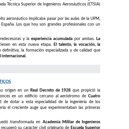
cuela Técnica Superior de Ingenieros Aeronáuticos (ETSIA)
mbito aeronáutico implicaba pasar por las aulas de la UPM,
España. Los que hoy son grandes profesionales con un
predecesoras y la
experiencia acumulada
por ambas.
La
ienen en esta nueva etapa.
El talento, la vocación, la
definitiva, la formación especializada y de calidad que
l internacional
.
TICOS
su origen en un
Real Decreto de 1928
que propició la
ntonces en un edificio cercano al aeródromo de
Cuatro
ad de dotar a esta especialidad de la ingeniería de los
ería el creciente auge que experimentaban las primeras
quedó transformada en
Academia Militar de Ingenieros
, recuperó su carácter civil originario de
Escuela Superior