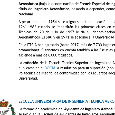
Aeronáutica
(bajo la denominación de
Escuela Especial de I
título de
Ingeniero Aeronáutico
, pasando a depender, como e
Nacional
.
A pesar de que en
1954
se le asigna su actual ubicación en 
1961-1962 cuando se impartirán las primeras clases en el
Técnicas de 20 de julio de 1957 le da su denominación
Aeronáuticos (ETSIA)
y en 1971 se adscribe a la
Universidad
En la ETSIA han egresado (hasta 2017) más de 7.700 ingeni
promociones
. Si tenemos en cuenta también a las Escuelas 
asciende a más de 8.000 titulados.
La
extinción
de la Escuela Técnica Superior de Ingenieros A
publicarse en el
BOCM
la
resolución para su supresión
(con 
Politécnica de Madrid, de conformidad con los acuerdos adop
Universidad.
ESCUELA UNIVERSITARIA DE INGENIERÍA TÉCNICA AER
La formación académica del
Ayudante de Ingeniero Aeronáu
se inició en la
Escuela de Ayudantes de Ingenieros Aeronáut