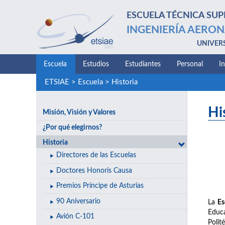
ESCUELA TÉCNICA SUP
INGENIERÍA AERON
UNIVER
Escuela
Estudios
Estudiantes
Personal
I
ETSIAE
>
Escuela
>
Historia
Hi
Misión, Visión y Valores
¿Por qué elegirnos?
Historia
Directores de las Escuelas
Doctores Honoris Causa
Premios Príncipe de Asturias
90 Aniversario
La
Es
Educa
Avión C-101
Polit