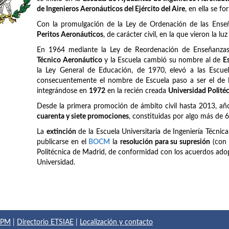
de Ingenieros Aeronáuticos del Ejército del Aire
, en ella se f
Con la promulgación de la Ley de Ordenación de las Ense
Peritos Aeronáuticos
, de carácter civil, en la que vieron la lu
En 1964 mediante la Ley de Reordenación de Enseñanzas 
Técnico Aeronáutico
y la Escuela cambió su nombre al de
E
la Ley General de Educación, de 1970, elevó a las Escuel
consecuentemente el nombre de Escuela paso a ser el de
integrándose en
1972
en la recién creada
Universidad Polité
Desde la primera promoción de ámbito civil hasta 2013, añ
cuarenta y siete promociones
, constituidas por algo más de 
La
extinción
de la Escuela Universitaria de Ingeniería Técnic
publicarse en el
BOCM
la
resolución para su supresión
(con 
Politécnica de Madrid, de conformidad con los acuerdos adop
Universidad.
 UPM
|
Directorio ETSIAE
|
Localización y contacto