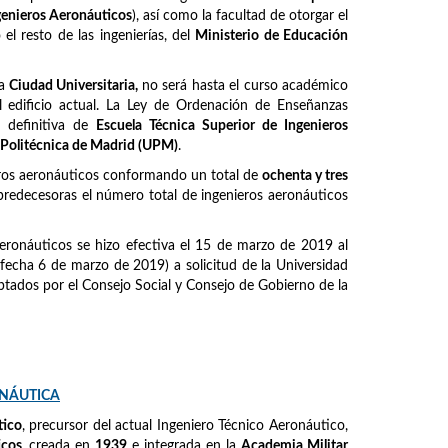
ngenieros Aeronáuticos
), así como la facultad de otorgar el
l resto de las ingenierías, del
Ministerio de Educación
la
Ciudad Universitaria,
no será hasta el curso académico
 edificio actual. La Ley de Ordenación de Enseñanzas
 definitiva de
Escuela Técnica Superior de Ingenieros
 Politécnica de Madrid (UPM)
.
eros aeronáuticos conformando un total de
ochenta y tres
predecesoras el número total de ingenieros aeronáuticos
eronáuticos se hizo efectiva el 15 de marzo de 2019 al
fecha 6 de marzo de 2019) a solicitud de la Universidad
tados por el Consejo Social y Consejo de Gobierno de la
ONÁUTICA
tico
, precursor del actual Ingeniero Técnico Aeronáutico,
icos
, creada en
1939
e integrada en la
Academia Militar