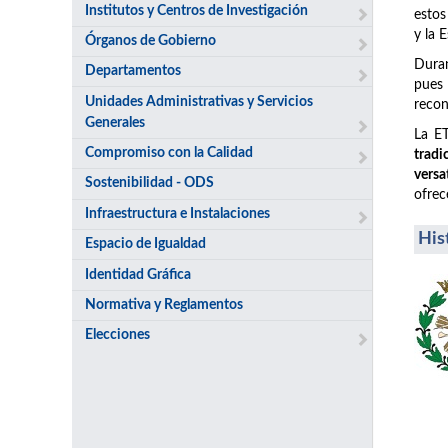
Institutos y Centros de Investigación
estos
y la 
Órganos de Gobierno
Duran
Departamentos
pues
Unidades Administrativas y Servicios
recon
Generales
La ET
Compromiso con la Calidad
tradi
versa
Sostenibilidad - ODS
ofrec
Infraestructura e Instalaciones
His
Espacio de Igualdad
Identidad Gráfica
Normativa y Reglamentos
Elecciones