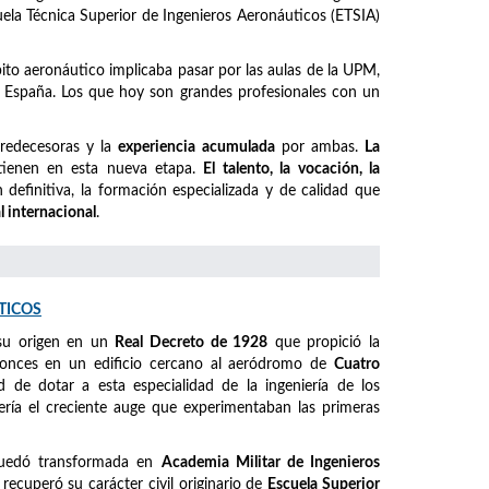
cuela Técnica Superior de Ingenieros Aeronáuticos (ETSIA)
mbito aeronáutico implicaba pasar por las aulas de la UPM,
España. Los que hoy son grandes profesionales con un
predecesoras y la
experiencia acumulada
por ambas.
La
ienen en esta nueva etapa.
El talento, la vocación, la
definitiva, la formación especializada y de calidad que
l internacional
.
TICOS
su origen en un
Real Decreto de 1928
que propició la
ntonces en un edificio cercano al aeródromo de
Cuatro
ad de dotar a esta especialidad de la ingeniería de los
ería el creciente auge que experimentaban las primeras
quedó transformada en
Academia Militar de Ingenieros
, recuperó su carácter civil originario de
Escuela Superior