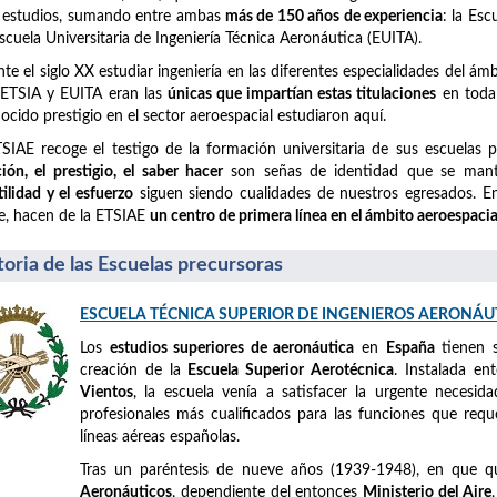
 estudios, sumando entre ambas
más de 150 años de experiencia
: la Es
Escuela Universitaria de Ingeniería Técnica Aeronáutica (EUITA).
te el siglo XX estudiar ingeniería en las diferentes especialidades del á
 ETSIA y EUITA eran las
únicas que impartían estas titulaciones
en toda 
ocido prestigio en el sector aeroespacial estudiaron aquí.
SIAE recoge el testigo de la formación universitaria de sus escuelas 
ción, el prestigio, el saber hacer
son señas de identidad que se mant
tilidad y el esfuerzo
siguen siendo cualidades de nuestros egresados. En 
e, hacen de la ETSIAE
un centro de primera línea en el ámbito aeroespacia
toria de las Escuelas precursoras
ESCUELA TÉCNICA SUPERIOR DE INGENIEROS AERONÁU
Los
estudios superiores de aeronáutica
en
España
tienen 
creación de la
Escuela Superior Aerotécnica
. Instalada e
Vientos
, la escuela venía a satisfacer la urgente necesid
profesionales más cualificados para las funciones que requ
líneas aéreas españolas.
Tras un paréntesis de nueve años (1939-1948), en que 
Aeronáuticos
, dependiente del entonces
Ministerio del Aire