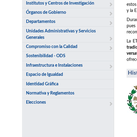
Institutos y Centros de Investigación
estos
y la 
Órganos de Gobierno
Duran
Departamentos
pues
Unidades Administrativas y Servicios
recon
Generales
La ET
Compromiso con la Calidad
tradi
versa
Sostenibilidad - ODS
ofrec
Infraestructura e Instalaciones
His
Espacio de Igualdad
Identidad Gráfica
Normativa y Reglamentos
Elecciones