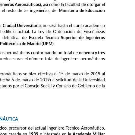
ngenieros Aeronáuticos
), así como la facultad de otorgar el
l resto de las ingenierías, del
Ministerio de Educación
la
Ciudad Universitaria,
no será hasta el curso académico
 edificio actual. La Ley de Ordenación de Enseñanzas
 definitiva de
Escuela Técnica Superior de Ingenieros
 Politécnica de Madrid (UPM)
.
eros aeronáuticos conformando un total de
ochenta y tres
predecesoras el número total de ingenieros aeronáuticos
eronáuticos se hizo efectiva el 15 de marzo de 2019 al
fecha 6 de marzo de 2019) a solicitud de la Universidad
tados por el Consejo Social y Consejo de Gobierno de la
ONÁUTICA
tico
, precursor del actual Ingeniero Técnico Aeronáutico,
icos
, creada en
1939
e integrada en la
Academia Militar