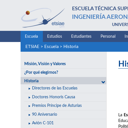
ESCUELA TÉCNICA SUP
INGENIERÍA AERON
UNIVER
Escuela
Estudios
Estudiantes
Personal
I
ETSIAE
>
Escuela
>
Historia
Hi
Misión, Visión y Valores
¿Por qué elegirnos?
Historia
Directores de las Escuelas
Doctores Honoris Causa
Premios Príncipe de Asturias
90 Aniversario
La
Es
Educa
Avión C-101
Polit