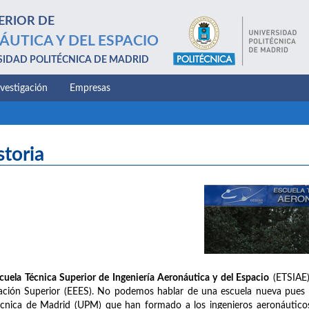
ERIOR DE
ÁUTICA Y DEL ESPACIO
SIDAD POLITÉCNICA DE MADRID
nvestigación
Empresas
storia
cuela Técnica Superior de Ingeniería Aeronáutica y del Espacio
(ETSIAE)
ción Superior (EEES). No podemos hablar de una escuela nueva pues na
écnica de Madrid (UPM) que han formado a los ingenieros aeronáuticos