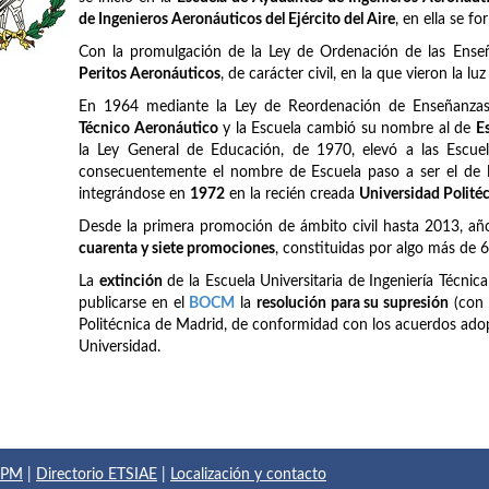
de Ingenieros Aeronáuticos del Ejército del Aire
, en ella se f
Con la promulgación de la Ley de Ordenación de las Ense
Peritos Aeronáuticos
, de carácter civil, en la que vieron la lu
En 1964 mediante la Ley de Reordenación de Enseñanzas 
Técnico Aeronáutico
y la Escuela cambió su nombre al de
E
la Ley General de Educación, de 1970, elevó a las Escuel
consecuentemente el nombre de Escuela paso a ser el de
integrándose en
1972
en la recién creada
Universidad Polité
Desde la primera promoción de ámbito civil hasta 2013, añ
cuarenta y siete promociones
, constituidas por algo más de 
La
extinción
de la Escuela Universitaria de Ingeniería Técnic
publicarse en el
BOCM
la
resolución para su supresión
(con 
Politécnica de Madrid, de conformidad con los acuerdos adop
Universidad.
 UPM
|
Directorio ETSIAE
|
Localización y contacto