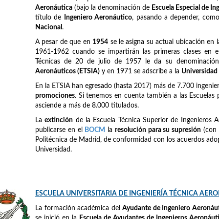
Aeronáutica
(bajo la denominación de
Escuela Especial de I
título de
Ingeniero Aeronáutico
, pasando a depender, como e
Nacional
.
A pesar de que en
1954
se le asigna su actual ubicación en 
1961-1962 cuando se impartirán las primeras clases en el
Técnicas de 20 de julio de 1957 le da su denominación
Aeronáuticos (ETSIA)
y en 1971 se adscribe a la
Universidad
En la ETSIA han egresado (hasta 2017) más de 7.700 ingeni
promociones
. Si tenemos en cuenta también a las Escuelas 
asciende a más de 8.000 titulados.
La
extinción
de la Escuela Técnica Superior de Ingenieros A
publicarse en el
BOCM
la
resolución para su supresión
(con 
Politécnica de Madrid, de conformidad con los acuerdos adop
Universidad.
ESCUELA UNIVERSITARIA DE INGENIERÍA TÉCNICA AER
La formación académica del
Ayudante de Ingeniero Aeronáu
se inició en la
Escuela de Ayudantes de Ingenieros Aeronáut