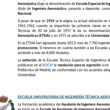
Aeronáutica
(bajo la denominación de
Escuela Especial de I
título de
Ingeniero Aeronáutico
, pasando a depender, como e
Nacional
.
A pesar de que en
1954
se le asigna su actual ubicación en 
1961-1962 cuando se impartirán las primeras clases en el
Técnicas de 20 de julio de 1957 le da su denominación
Aeronáuticos (ETSIA)
y en 1971 se adscribe a la
Universidad
En la ETSIA han egresado (hasta 2017) más de 7.700 ingeni
promociones
. Si tenemos en cuenta también a las Escuelas 
asciende a más de 8.000 titulados.
La
extinción
de la Escuela Técnica Superior de Ingenieros A
publicarse en el
BOCM
la
resolución para su supresión
(con 
Politécnica de Madrid, de conformidad con los acuerdos adop
Universidad.
ESCUELA UNIVERSITARIA DE INGENIERÍA TÉCNICA AER
La formación académica del
Ayudante de Ingeniero Aeronáu
se inició en la
Escuela de Ayudantes de Ingenieros Aeronáut