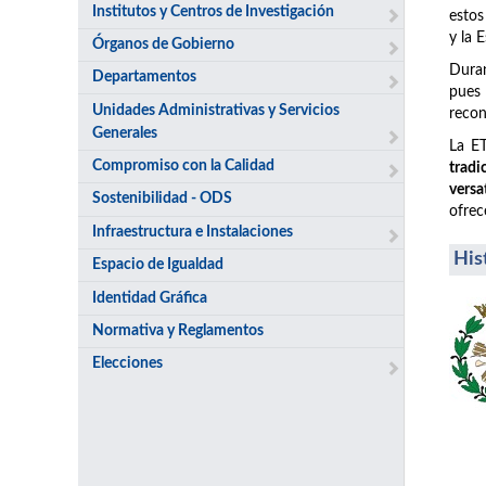
Institutos y Centros de Investigación
estos
y la 
Órganos de Gobierno
Duran
Departamentos
pues
Unidades Administrativas y Servicios
recon
Generales
La ET
Compromiso con la Calidad
tradi
versa
Sostenibilidad - ODS
ofrec
Infraestructura e Instalaciones
His
Espacio de Igualdad
Identidad Gráfica
Normativa y Reglamentos
Elecciones