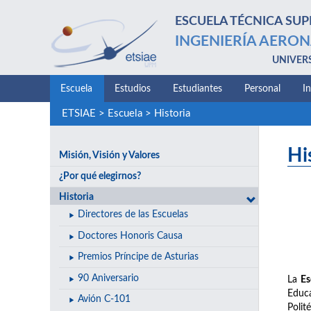
ESCUELA TÉCNICA SUP
INGENIERÍA AERON
UNIVER
Escuela
Estudios
Estudiantes
Personal
I
ETSIAE
>
Escuela
>
Historia
Hi
Misión, Visión y Valores
¿Por qué elegirnos?
Historia
Directores de las Escuelas
Doctores Honoris Causa
Premios Príncipe de Asturias
90 Aniversario
La
Es
Educa
Avión C-101
Polit