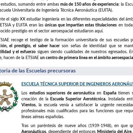
 estudios, sumando entre ambas
más de 150 años de experiencia
: la Es
Escuela Universitaria de Ingeniería Técnica Aeronáutica (EUITA).
te el siglo XX estudiar ingeniería en las diferentes especialidades del á
 ETSIA y EUITA eran las
únicas que impartían estas titulaciones
en toda 
ocido prestigio en el sector aeroespacial estudiaron aquí.
SIAE recoge el testigo de la formación universitaria de sus escuelas 
ción, el prestigio, el saber hacer
son señas de identidad que se mant
tilidad y el esfuerzo
siguen siendo cualidades de nuestros egresados. En 
e, hacen de la ETSIAE
un centro de primera línea en el ámbito aeroespacia
toria de las Escuelas precursoras
ESCUELA TÉCNICA SUPERIOR DE INGENIEROS AERONÁU
Los
estudios superiores de aeronáutica
en
España
tienen 
creación de la
Escuela Superior Aerotécnica
. Instalada e
Vientos
, la escuela venía a satisfacer la urgente necesid
profesionales más cualificados para las funciones que requ
líneas aéreas españolas.
Tras un paréntesis de nueve años (1939-1948), en que 
Aeronáuticos
, dependiente del entonces
Ministerio del Aire