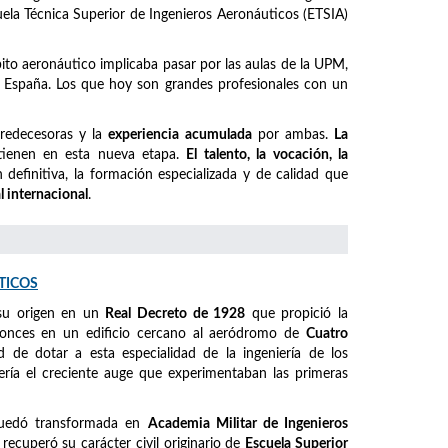
cuela Técnica Superior de Ingenieros Aeronáuticos (ETSIA)
mbito aeronáutico implicaba pasar por las aulas de la UPM,
España. Los que hoy son grandes profesionales con un
predecesoras y la
experiencia acumulada
por ambas.
La
ienen en esta nueva etapa.
El talento, la vocación, la
definitiva, la formación especializada y de calidad que
l internacional
.
TICOS
su origen en un
Real Decreto de 1928
que propició la
ntonces en un edificio cercano al aeródromo de
Cuatro
ad de dotar a esta especialidad de la ingeniería de los
ería el creciente auge que experimentaban las primeras
quedó transformada en
Academia Militar de Ingenieros
, recuperó su carácter civil originario de
Escuela Superior