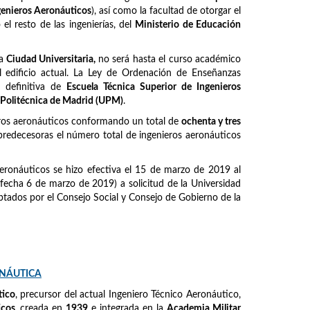
ngenieros Aeronáuticos
), así como la facultad de otorgar el
l resto de las ingenierías, del
Ministerio de Educación
la
Ciudad Universitaria,
no será hasta el curso académico
 edificio actual. La Ley de Ordenación de Enseñanzas
 definitiva de
Escuela Técnica Superior de Ingenieros
 Politécnica de Madrid (UPM)
.
eros aeronáuticos conformando un total de
ochenta y tres
predecesoras el número total de ingenieros aeronáuticos
eronáuticos se hizo efectiva el 15 de marzo de 2019 al
fecha 6 de marzo de 2019) a solicitud de la Universidad
tados por el Consejo Social y Consejo de Gobierno de la
ONÁUTICA
tico
, precursor del actual Ingeniero Técnico Aeronáutico,
icos
, creada en
1939
e integrada en la
Academia Militar