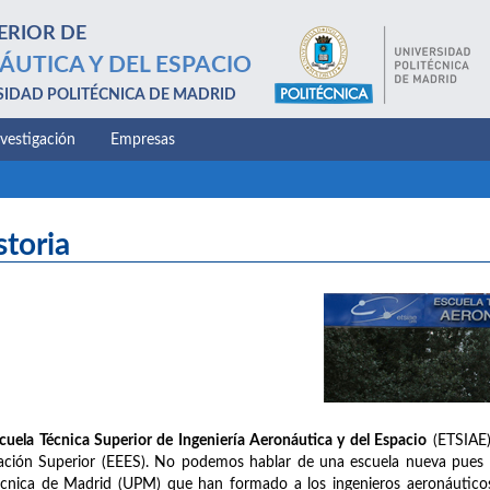
ERIOR DE
ÁUTICA Y DEL ESPACIO
SIDAD POLITÉCNICA DE MADRID
nvestigación
Empresas
storia
cuela Técnica Superior de Ingeniería Aeronáutica y del Espacio
(ETSIAE)
ción Superior (EEES). No podemos hablar de una escuela nueva pues na
écnica de Madrid (UPM) que han formado a los ingenieros aeronáuticos