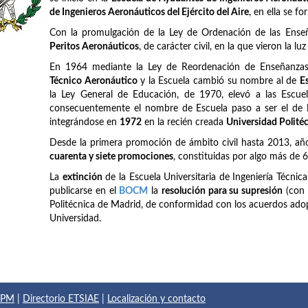
de Ingenieros Aeronáuticos del Ejército del Aire
, en ella se f
Con la promulgación de la Ley de Ordenación de las Ense
Peritos Aeronáuticos
, de carácter civil, en la que vieron la lu
En 1964 mediante la Ley de Reordenación de Enseñanzas 
Técnico Aeronáutico
y la Escuela cambió su nombre al de
E
la Ley General de Educación, de 1970, elevó a las Escuel
consecuentemente el nombre de Escuela paso a ser el de
integrándose en
1972
en la recién creada
Universidad Polité
Desde la primera promoción de ámbito civil hasta 2013, añ
cuarenta y siete promociones
, constituidas por algo más de 
La
extinción
de la Escuela Universitaria de Ingeniería Técnic
publicarse en el
BOCM
la
resolución para su supresión
(con 
Politécnica de Madrid, de conformidad con los acuerdos adop
Universidad.
 UPM
|
Directorio ETSIAE
|
Localización y contacto