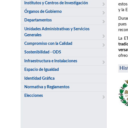
Institutos y Centros de Investigación
estos
y la 
Órganos de Gobierno
Duran
Departamentos
pues
Unidades Administrativas y Servicios
recon
Generales
La ET
Compromiso con la Calidad
tradi
versa
Sostenibilidad - ODS
ofrec
Infraestructura e Instalaciones
His
Espacio de Igualdad
Identidad Gráfica
Normativa y Reglamentos
Elecciones