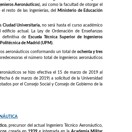
ngenieros Aeronáuticos
), así como la facultad de otorgar el
l resto de las ingenierías, del
Ministerio de Educación
la
Ciudad Universitaria,
no será hasta el curso académico
 edificio actual. La Ley de Ordenación de Enseñanzas
 definitiva de
Escuela Técnica Superior de Ingenieros
 Politécnica de Madrid (UPM)
.
eros aeronáuticos conformando un total de
ochenta y tres
predecesoras el número total de ingenieros aeronáuticos
eronáuticos se hizo efectiva el 15 de marzo de 2019 al
fecha 6 de marzo de 2019) a solicitud de la Universidad
tados por el Consejo Social y Consejo de Gobierno de la
ONÁUTICA
tico
, precursor del actual Ingeniero Técnico Aeronáutico,
icos
, creada en
1939
e integrada en la
Academia Militar