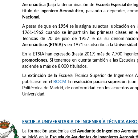
Aeronáutica
(bajo la denominación de
Escuela Especial de I
título de
Ingeniero Aeronáutico
, pasando a depender, como e
Nacional
.
A pesar de que en
1954
se le asigna su actual ubicación en 
1961-1962 cuando se impartirán las primeras clases en el
Técnicas de 20 de julio de 1957 le da su denominación
Aeronáuticos (ETSIA)
y en 1971 se adscribe a la
Universidad
En la ETSIA han egresado (hasta 2017) más de 7.700 ingeni
promociones
. Si tenemos en cuenta también a las Escuelas 
asciende a más de 8.000 titulados.
La
extinción
de la Escuela Técnica Superior de Ingenieros A
publicarse en el
BOCM
la
resolución para su supresión
(con 
Politécnica de Madrid, de conformidad con los acuerdos adop
Universidad.
ESCUELA UNIVERSITARIA DE INGENIERÍA TÉCNICA AER
La formación académica del
Ayudante de Ingeniero Aeronáu
se inició en la
Escuela de Ayudantes de Ingenieros Aeronáut