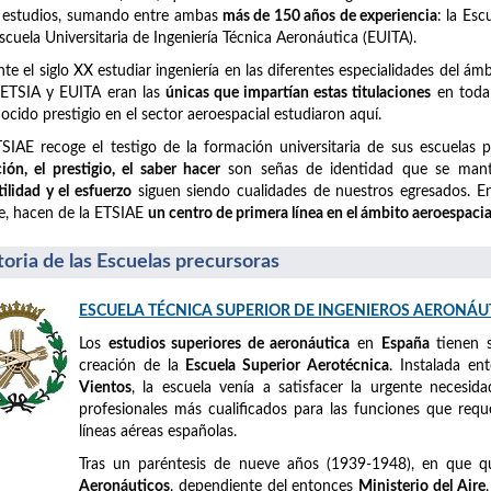
 estudios, sumando entre ambas
más de 150 años de experiencia
: la Es
Escuela Universitaria de Ingeniería Técnica Aeronáutica (EUITA).
te el siglo XX estudiar ingeniería en las diferentes especialidades del á
 ETSIA y EUITA eran las
únicas que impartían estas titulaciones
en toda 
ocido prestigio en el sector aeroespacial estudiaron aquí.
SIAE recoge el testigo de la formación universitaria de sus escuelas 
ción, el prestigio, el saber hacer
son señas de identidad que se mant
tilidad y el esfuerzo
siguen siendo cualidades de nuestros egresados. En 
e, hacen de la ETSIAE
un centro de primera línea en el ámbito aeroespacia
toria de las Escuelas precursoras
ESCUELA TÉCNICA SUPERIOR DE INGENIEROS AERONÁU
Los
estudios superiores de aeronáutica
en
España
tienen 
creación de la
Escuela Superior Aerotécnica
. Instalada e
Vientos
, la escuela venía a satisfacer la urgente necesid
profesionales más cualificados para las funciones que requ
líneas aéreas españolas.
Tras un paréntesis de nueve años (1939-1948), en que 
Aeronáuticos
, dependiente del entonces
Ministerio del Aire