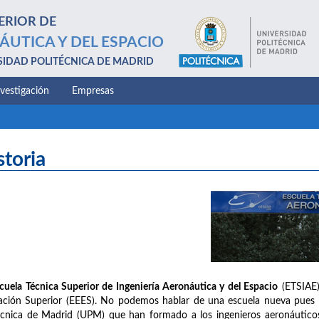
ERIOR DE
ÁUTICA Y DEL ESPACIO
SIDAD POLITÉCNICA DE MADRID
nvestigación
Empresas
storia
cuela Técnica Superior de Ingeniería Aeronáutica y del Espacio
(ETSIAE)
ción Superior (EEES). No podemos hablar de una escuela nueva pues na
écnica de Madrid (UPM) que han formado a los ingenieros aeronáuticos