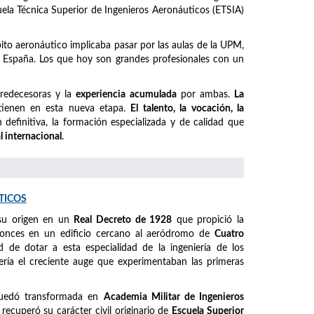
cuela Técnica Superior de Ingenieros Aeronáuticos (ETSIA)
mbito aeronáutico implicaba pasar por las aulas de la UPM,
España. Los que hoy son grandes profesionales con un
predecesoras y la
experiencia acumulada
por ambas.
La
ienen en esta nueva etapa.
El talento, la vocación, la
definitiva, la formación especializada y de calidad que
l internacional
.
TICOS
su origen en un
Real Decreto de 1928
que propició la
ntonces en un edificio cercano al aeródromo de
Cuatro
ad de dotar a esta especialidad de la ingeniería de los
ería el creciente auge que experimentaban las primeras
quedó transformada en
Academia Militar de Ingenieros
, recuperó su carácter civil originario de
Escuela Superior