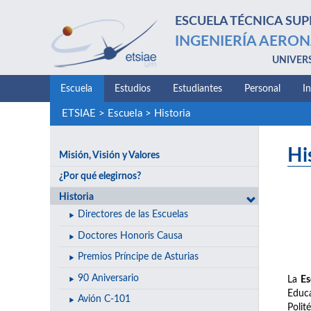
ESCUELA TÉCNICA SUP
INGENIERÍA AERON
UNIVER
Escuela
Estudios
Estudiantes
Personal
I
ETSIAE
>
Escuela
>
Historia
Hi
Misión, Visión y Valores
¿Por qué elegirnos?
Historia
Directores de las Escuelas
Doctores Honoris Causa
Premios Príncipe de Asturias
90 Aniversario
La
Es
Educa
Avión C-101
Polit