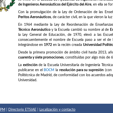
de Ingenieros Aeronáuticos del Ejército del Aire
, en ella se f
Con la promulgación de la Ley de Ordenación de las Ense
Peritos Aeronáuticos
, de carácter civil, en la que vieron la lu
En 1964 mediante la Ley de Reordenación de Enseñanzas 
Técnico Aeronáutico
y la Escuela cambió su nombre al de
E
la Ley General de Educación, de 1970, elevó a las Escuel
consecuentemente el nombre de Escuela paso a ser el de
integrándose en
1972
en la recién creada
Universidad Polité
Desde la primera promoción de ámbito civil hasta 2013, añ
cuarenta y siete promociones
, constituidas por algo más de 
La
extinción
de la Escuela Universitaria de Ingeniería Técnic
publicarse en el
BOCM
la
resolución para su supresión
(con 
Politécnica de Madrid, de conformidad con los acuerdos adop
Universidad.
 UPM
|
Directorio ETSIAE
|
Localización y contacto