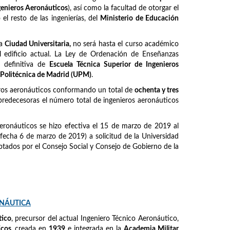
ngenieros Aeronáuticos
), así como la facultad de otorgar el
l resto de las ingenierías, del
Ministerio de Educación
la
Ciudad Universitaria,
no será hasta el curso académico
 edificio actual. La Ley de Ordenación de Enseñanzas
 definitiva de
Escuela Técnica Superior de Ingenieros
 Politécnica de Madrid (UPM)
.
eros aeronáuticos conformando un total de
ochenta y tres
predecesoras el número total de ingenieros aeronáuticos
eronáuticos se hizo efectiva el 15 de marzo de 2019 al
fecha 6 de marzo de 2019) a solicitud de la Universidad
tados por el Consejo Social y Consejo de Gobierno de la
ONÁUTICA
tico
, precursor del actual Ingeniero Técnico Aeronáutico,
icos
, creada en
1939
e integrada en la
Academia Militar