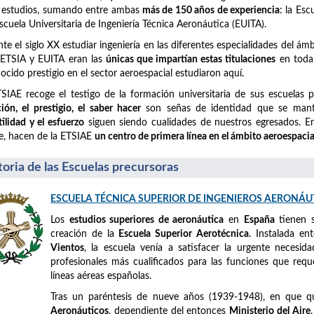
 estudios, sumando entre ambas
más de 150 años de experiencia
: la Es
Escuela Universitaria de Ingeniería Técnica Aeronáutica (EUITA).
te el siglo XX estudiar ingeniería en las diferentes especialidades del á
 ETSIA y EUITA eran las
únicas que impartían estas titulaciones
en toda 
ocido prestigio en el sector aeroespacial estudiaron aquí.
SIAE recoge el testigo de la formación universitaria de sus escuelas 
ción, el prestigio, el saber hacer
son señas de identidad que se mant
tilidad y el esfuerzo
siguen siendo cualidades de nuestros egresados. En 
e, hacen de la ETSIAE
un centro de primera línea en el ámbito aeroespacia
toria de las Escuelas precursoras
ESCUELA TÉCNICA SUPERIOR DE INGENIEROS AERONÁU
Los
estudios superiores de aeronáutica
en
España
tienen 
creación de la
Escuela Superior Aerotécnica
. Instalada e
Vientos
, la escuela venía a satisfacer la urgente necesid
profesionales más cualificados para las funciones que requ
líneas aéreas españolas.
Tras un paréntesis de nueve años (1939-1948), en que 
Aeronáuticos
, dependiente del entonces
Ministerio del Aire