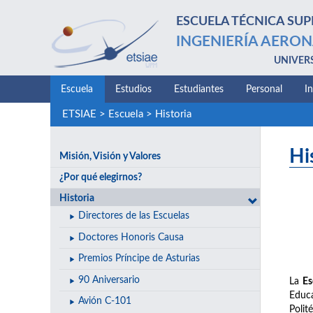
ESCUELA TÉCNICA SUP
INGENIERÍA AERON
UNIVER
Escuela
Estudios
Estudiantes
Personal
I
ETSIAE
>
Escuela
>
Historia
Hi
Misión, Visión y Valores
¿Por qué elegirnos?
Historia
Directores de las Escuelas
Doctores Honoris Causa
Premios Príncipe de Asturias
90 Aniversario
La
Es
Educa
Avión C-101
Polit