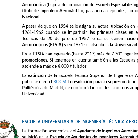
Aeronáutica
(bajo la denominación de
Escuela Especial de I
título de
Ingeniero Aeronáutico
, pasando a depender, como e
Nacional
.
A pesar de que en
1954
se le asigna su actual ubicación en 
1961-1962 cuando se impartirán las primeras clases en el
Técnicas de 20 de julio de 1957 le da su denominación
Aeronáuticos (ETSIA)
y en 1971 se adscribe a la
Universidad
En la ETSIA han egresado (hasta 2017) más de 7.700 ingeni
promociones
. Si tenemos en cuenta también a las Escuelas 
asciende a más de 8.000 titulados.
La
extinción
de la Escuela Técnica Superior de Ingenieros A
publicarse en el
BOCM
la
resolución para su supresión
(con 
Politécnica de Madrid, de conformidad con los acuerdos adop
Universidad.
ESCUELA UNIVERSITARIA DE INGENIERÍA TÉCNICA AER
La formación académica del
Ayudante de Ingeniero Aeronáu
se inició en la
Escuela de Ayudantes de Ingenieros Aeronáut