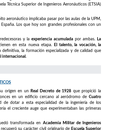
cuela Técnica Superior de Ingenieros Aeronáuticos (ETSIA)
mbito aeronáutico implicaba pasar por las aulas de la UPM,
España. Los que hoy son grandes profesionales con un
predecesoras y la
experiencia acumulada
por ambas.
La
ienen en esta nueva etapa.
El talento, la vocación, la
definitiva, la formación especializada y de calidad que
l internacional
.
TICOS
su origen en un
Real Decreto de 1928
que propició la
ntonces en un edificio cercano al aeródromo de
Cuatro
ad de dotar a esta especialidad de la ingeniería de los
ería el creciente auge que experimentaban las primeras
quedó transformada en
Academia Militar de Ingenieros
, recuperó su carácter civil originario de
Escuela Superior