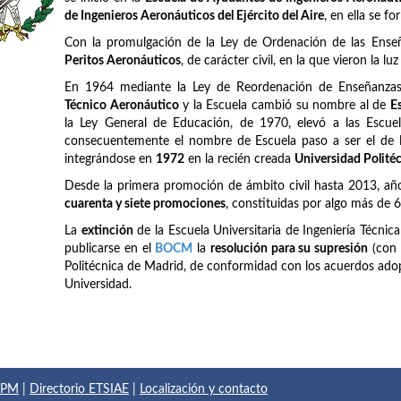
de Ingenieros Aeronáuticos del Ejército del Aire
, en ella se f
Con la promulgación de la Ley de Ordenación de las Ense
Peritos Aeronáuticos
, de carácter civil, en la que vieron la lu
En 1964 mediante la Ley de Reordenación de Enseñanzas 
Técnico Aeronáutico
y la Escuela cambió su nombre al de
E
la Ley General de Educación, de 1970, elevó a las Escuel
consecuentemente el nombre de Escuela paso a ser el de
integrándose en
1972
en la recién creada
Universidad Polité
Desde la primera promoción de ámbito civil hasta 2013, añ
cuarenta y siete promociones
, constituidas por algo más de 
La
extinción
de la Escuela Universitaria de Ingeniería Técnic
publicarse en el
BOCM
la
resolución para su supresión
(con 
Politécnica de Madrid, de conformidad con los acuerdos adop
Universidad.
 UPM
|
Directorio ETSIAE
|
Localización y contacto