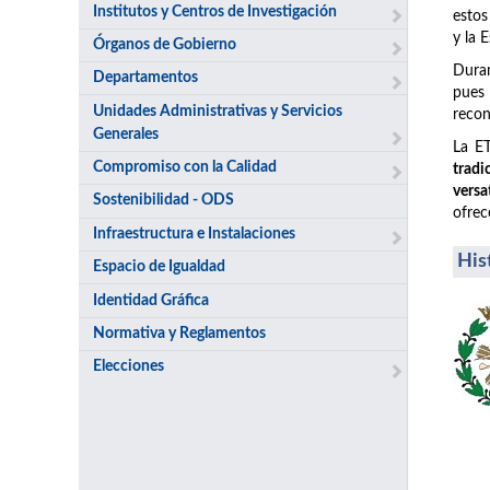
Institutos y Centros de Investigación
estos
y la 
Órganos de Gobierno
Duran
Departamentos
pues
Unidades Administrativas y Servicios
recon
Generales
La ET
Compromiso con la Calidad
tradi
versa
Sostenibilidad - ODS
ofrec
Infraestructura e Instalaciones
His
Espacio de Igualdad
Identidad Gráfica
Normativa y Reglamentos
Elecciones