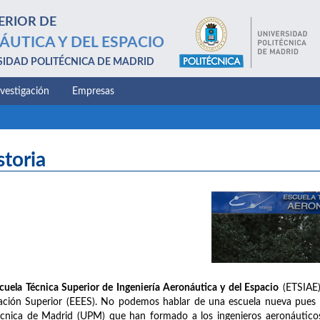
ERIOR DE
ÁUTICA Y DEL ESPACIO
SIDAD POLITÉCNICA DE MADRID
nvestigación
Empresas
storia
cuela Técnica Superior de Ingeniería Aeronáutica y del Espacio
(ETSIAE)
ción Superior (EEES). No podemos hablar de una escuela nueva pues na
écnica de Madrid (UPM) que han formado a los ingenieros aeronáuticos