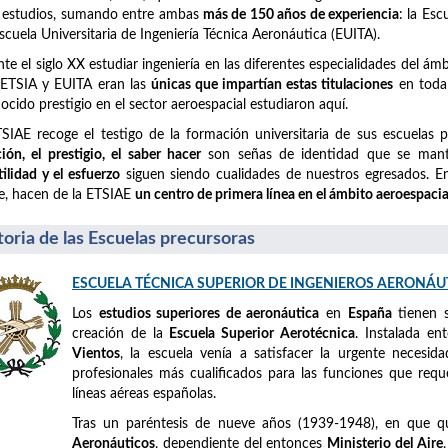
 estudios, sumando entre ambas
más de 150 años de experiencia
: la Es
Escuela Universitaria de Ingeniería Técnica Aeronáutica (EUITA).
te el siglo XX estudiar ingeniería en las diferentes especialidades del á
 ETSIA y EUITA eran las
únicas que impartían estas titulaciones
en toda 
ocido prestigio en el sector aeroespacial estudiaron aquí.
SIAE recoge el testigo de la formación universitaria de sus escuelas 
ción, el prestigio, el saber hacer
son señas de identidad que se mant
tilidad y el esfuerzo
siguen siendo cualidades de nuestros egresados. En 
e, hacen de la ETSIAE
un centro de primera línea en el ámbito aeroespacia
toria de las Escuelas precursoras
ESCUELA TÉCNICA SUPERIOR DE INGENIEROS AERONÁU
Los
estudios superiores de aeronáutica
en
España
tienen 
creación de la
Escuela Superior Aerotécnica
. Instalada e
Vientos
, la escuela venía a satisfacer la urgente necesid
profesionales más cualificados para las funciones que requ
líneas aéreas españolas.
Tras un paréntesis de nueve años (1939-1948), en que 
Aeronáuticos
, dependiente del entonces
Ministerio del Aire