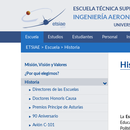
ESCUELA TÉCNICA SUP
INGENIERÍA AERON
UNIVER
Escuela
Estudios
Estudiantes
Personal
I
ETSIAE
>
Escuela
>
Historia
Hi
Misión, Visión y Valores
¿Por qué elegirnos?
Historia
Directores de las Escuelas
Doctores Honoris Causa
Premios Príncipe de Asturias
90 Aniversario
La
Es
Educa
Avión C-101
Polit