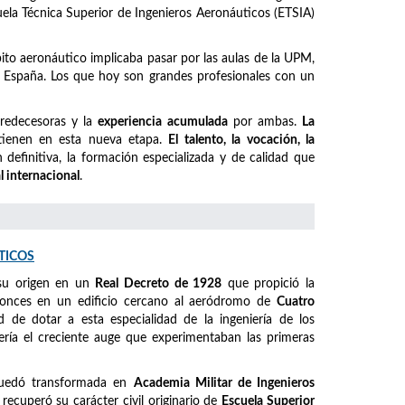
cuela Técnica Superior de Ingenieros Aeronáuticos (ETSIA)
mbito aeronáutico implicaba pasar por las aulas de la UPM,
España. Los que hoy son grandes profesionales con un
predecesoras y la
experiencia acumulada
por ambas.
La
ienen en esta nueva etapa.
El talento, la vocación, la
definitiva, la formación especializada y de calidad que
l internacional
.
TICOS
su origen en un
Real Decreto de 1928
que propició la
ntonces en un edificio cercano al aeródromo de
Cuatro
ad de dotar a esta especialidad de la ingeniería de los
ería el creciente auge que experimentaban las primeras
quedó transformada en
Academia Militar de Ingenieros
, recuperó su carácter civil originario de
Escuela Superior