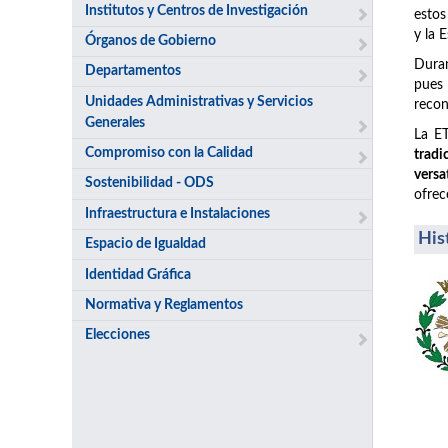
Institutos y Centros de Investigación
estos
y la 
Órganos de Gobierno
Duran
Departamentos
pues
Unidades Administrativas y Servicios
recon
Generales
La ET
Compromiso con la Calidad
tradi
versa
Sostenibilidad - ODS
ofrec
Infraestructura e Instalaciones
His
Espacio de Igualdad
Identidad Gráfica
Normativa y Reglamentos
Elecciones