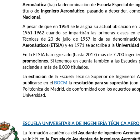
Aeronáutica
(bajo la denominación de
Escuela Especial de I
título de
Ingeniero Aeronáutico
, pasando a depender, como e
Nacional
.
A pesar de que en
1954
se le asigna su actual ubicación en 
1961-1962 cuando se impartirán las primeras clases en el
Técnicas de 20 de julio de 1957 le da su denominación
Aeronáuticos (ETSIA)
y en 1971 se adscribe a la
Universidad
En la ETSIA han egresado (hasta 2017) más de 7.700 ingeni
promociones
. Si tenemos en cuenta también a las Escuelas 
asciende a más de 8.000 titulados.
La
extinción
de la Escuela Técnica Superior de Ingenieros A
publicarse en el
BOCM
la
resolución para su supresión
(con 
Politécnica de Madrid, de conformidad con los acuerdos adop
Universidad.
ESCUELA UNIVERSITARIA DE INGENIERÍA TÉCNICA AER
La formación académica del
Ayudante de Ingeniero Aeronáu
se inició en la
Escuela de Ayudantes de Ingenieros Aeronáut