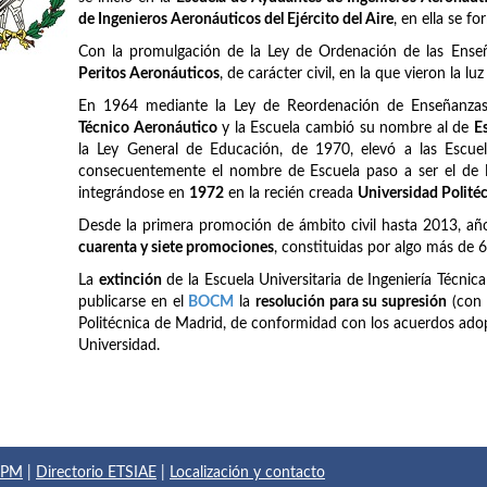
de Ingenieros Aeronáuticos del Ejército del Aire
, en ella se f
Con la promulgación de la Ley de Ordenación de las Ense
Peritos Aeronáuticos
, de carácter civil, en la que vieron la lu
En 1964 mediante la Ley de Reordenación de Enseñanzas 
Técnico Aeronáutico
y la Escuela cambió su nombre al de
E
la Ley General de Educación, de 1970, elevó a las Escuel
consecuentemente el nombre de Escuela paso a ser el de
integrándose en
1972
en la recién creada
Universidad Polité
Desde la primera promoción de ámbito civil hasta 2013, añ
cuarenta y siete promociones
, constituidas por algo más de 
La
extinción
de la Escuela Universitaria de Ingeniería Técnic
publicarse en el
BOCM
la
resolución para su supresión
(con 
Politécnica de Madrid, de conformidad con los acuerdos adop
Universidad.
 UPM
|
Directorio ETSIAE
|
Localización y contacto