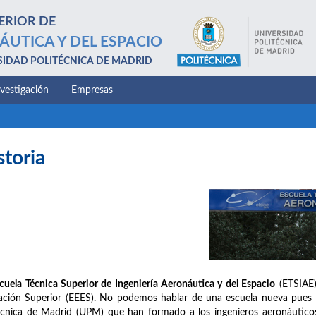
ERIOR DE
ÁUTICA Y DEL ESPACIO
SIDAD POLITÉCNICA DE MADRID
nvestigación
Empresas
storia
cuela Técnica Superior de Ingeniería Aeronáutica y del Espacio
(ETSIAE)
ción Superior (EEES). No podemos hablar de una escuela nueva pues na
écnica de Madrid (UPM) que han formado a los ingenieros aeronáuticos