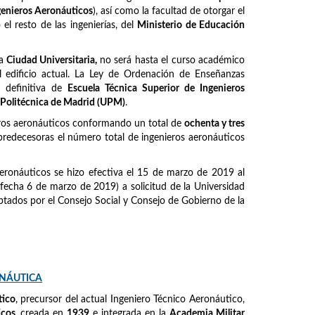
ngenieros Aeronáuticos
), así como la facultad de otorgar el
l resto de las ingenierías, del
Ministerio de Educación
la
Ciudad Universitaria,
no será hasta el curso académico
 edificio actual. La Ley de Ordenación de Enseñanzas
 definitiva de
Escuela Técnica Superior de Ingenieros
 Politécnica de Madrid (UPM)
.
eros aeronáuticos conformando un total de
ochenta y tres
predecesoras el número total de ingenieros aeronáuticos
eronáuticos se hizo efectiva el 15 de marzo de 2019 al
fecha 6 de marzo de 2019) a solicitud de la Universidad
tados por el Consejo Social y Consejo de Gobierno de la
ONÁUTICA
tico
, precursor del actual Ingeniero Técnico Aeronáutico,
icos
, creada en
1939
e integrada en la
Academia Militar