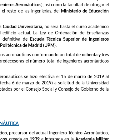
ngenieros Aeronáuticos
), así como la facultad de otorgar el
l resto de las ingenierías, del
Ministerio de Educación
la
Ciudad Universitaria,
no será hasta el curso académico
 edificio actual. La Ley de Ordenación de Enseñanzas
 definitiva de
Escuela Técnica Superior de Ingenieros
 Politécnica de Madrid (UPM)
.
eros aeronáuticos conformando un total de
ochenta y tres
predecesoras el número total de ingenieros aeronáuticos
eronáuticos se hizo efectiva el 15 de marzo de 2019 al
fecha 6 de marzo de 2019) a solicitud de la Universidad
tados por el Consejo Social y Consejo de Gobierno de la
ONÁUTICA
tico
, precursor del actual Ingeniero Técnico Aeronáutico,
icos
, creada en
1939
e integrada en la
Academia Militar