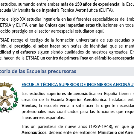
 estudios, sumando entre ambas
más de 150 años de experiencia
: la Es
Escuela Universitaria de Ingeniería Técnica Aeronáutica (EUITA).
te el siglo XX estudiar ingeniería en las diferentes especialidades del á
 ETSIA y EUITA eran las
únicas que impartían estas titulaciones
en toda 
ocido prestigio en el sector aeroespacial estudiaron aquí.
SIAE recoge el testigo de la formación universitaria de sus escuelas 
ción, el prestigio, el saber hacer
son señas de identidad que se mant
tilidad y el esfuerzo
siguen siendo cualidades de nuestros egresados. En 
e, hacen de la ETSIAE
un centro de primera línea en el ámbito aeroespacia
toria de las Escuelas precursoras
ESCUELA TÉCNICA SUPERIOR DE INGENIEROS AERONÁU
Los
estudios superiores de aeronáutica
en
España
tienen 
creación de la
Escuela Superior Aerotécnica
. Instalada e
Vientos
, la escuela venía a satisfacer la urgente necesid
profesionales más cualificados para las funciones que requ
líneas aéreas españolas.
Tras un paréntesis de nueve años (1939-1948), en que 
Aeronáuticos
, dependiente del entonces
Ministerio del Aire