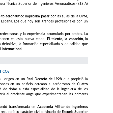
cuela Técnica Superior de Ingenieros Aeronáuticos (ETSIA)
mbito aeronáutico implicaba pasar por las aulas de la UPM,
España. Los que hoy son grandes profesionales con un
predecesoras y la
experiencia acumulada
por ambas.
La
ienen en esta nueva etapa.
El talento, la vocación, la
definitiva, la formación especializada y de calidad que
l internacional
.
TICOS
su origen en un
Real Decreto de 1928
que propició la
ntonces en un edificio cercano al aeródromo de
Cuatro
ad de dotar a esta especialidad de la ingeniería de los
ería el creciente auge que experimentaban las primeras
quedó transformada en
Academia Militar de Ingenieros
, recuperó su carácter civil originario de
Escuela Superior