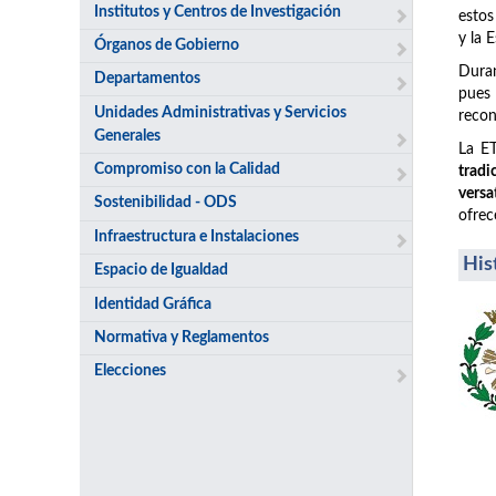
Institutos y Centros de Investigación
estos
y la 
Órganos de Gobierno
Duran
Departamentos
pues
Unidades Administrativas y Servicios
recon
Generales
La ET
Compromiso con la Calidad
tradi
versa
Sostenibilidad - ODS
ofrec
Infraestructura e Instalaciones
His
Espacio de Igualdad
Identidad Gráfica
Normativa y Reglamentos
Elecciones