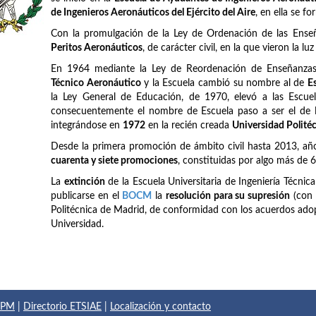
de Ingenieros Aeronáuticos del Ejército del Aire
, en ella se f
Con la promulgación de la Ley de Ordenación de las Ense
Peritos Aeronáuticos
, de carácter civil, en la que vieron la lu
En 1964 mediante la Ley de Reordenación de Enseñanzas 
Técnico Aeronáutico
y la Escuela cambió su nombre al de
E
la Ley General de Educación, de 1970, elevó a las Escuel
consecuentemente el nombre de Escuela paso a ser el de
integrándose en
1972
en la recién creada
Universidad Polité
Desde la primera promoción de ámbito civil hasta 2013, añ
cuarenta y siete promociones
, constituidas por algo más de 
La
extinción
de la Escuela Universitaria de Ingeniería Técnic
publicarse en el
BOCM
la
resolución para su supresión
(con 
Politécnica de Madrid, de conformidad con los acuerdos adop
Universidad.
 UPM
|
Directorio ETSIAE
|
Localización y contacto