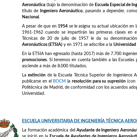
Aeronáutica
(bajo la denominación de
Escuela Especial de I
título de
Ingeniero Aeronáutico
, pasando a depender, como e
Nacional
.
A pesar de que en
1954
se le asigna su actual ubicación en 
1961-1962 cuando se impartirán las primeras clases en el
Técnicas de 20 de julio de 1957 le da su denominación
Aeronáuticos (ETSIA)
y en 1971 se adscribe a la
Universidad
En la ETSIA han egresado (hasta 2017) más de 7.700 ingeni
promociones
. Si tenemos en cuenta también a las Escuelas 
asciende a más de 8.000 titulados.
La
extinción
de la Escuela Técnica Superior de Ingenieros A
publicarse en el
BOCM
la
resolución para su supresión
(con 
Politécnica de Madrid, de conformidad con los acuerdos adop
Universidad.
ESCUELA UNIVERSITARIA DE INGENIERÍA TÉCNICA AER
La formación académica del
Ayudante de Ingeniero Aeronáu
se inició en la
Escuela de Ayudantes de Ingenieros Aeronáut