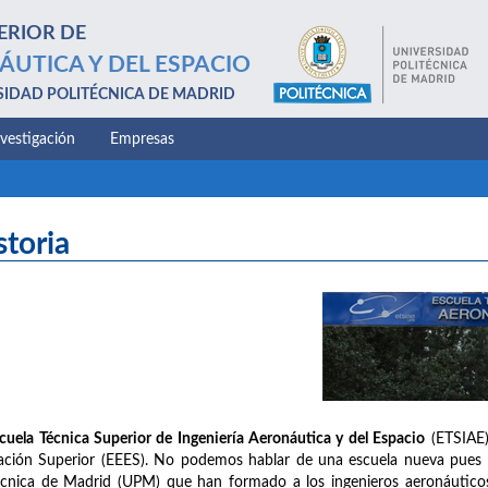
ERIOR DE
ÁUTICA Y DEL ESPACIO
SIDAD POLITÉCNICA DE MADRID
nvestigación
Empresas
storia
cuela Técnica Superior de Ingeniería Aeronáutica y del Espacio
(ETSIAE)
ción Superior (EEES). No podemos hablar de una escuela nueva pues na
écnica de Madrid (UPM) que han formado a los ingenieros aeronáuticos