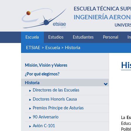
ESCUELA TÉCNICA SUP
INGENIERÍA AERON
UNIVER
Escuela
Estudios
Estudiantes
Personal
I
ETSIAE
>
Escuela
>
Historia
Hi
Misión, Visión y Valores
¿Por qué elegirnos?
Historia
Directores de las Escuelas
Doctores Honoris Causa
Premios Príncipe de Asturias
90 Aniversario
La
Es
Educa
Avión C-101
Polit