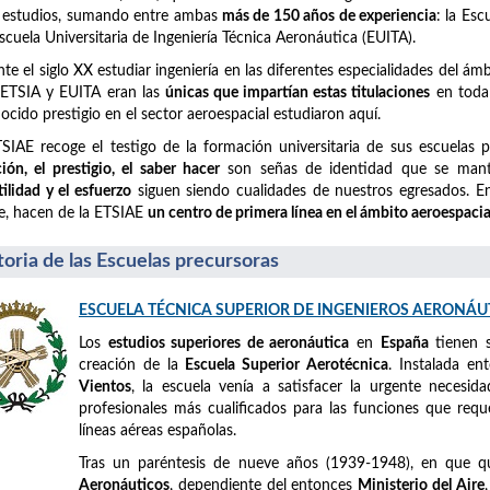
 estudios, sumando entre ambas
más de 150 años de experiencia
: la Es
Escuela Universitaria de Ingeniería Técnica Aeronáutica (EUITA).
te el siglo XX estudiar ingeniería en las diferentes especialidades del á
 ETSIA y EUITA eran las
únicas que impartían estas titulaciones
en toda 
ocido prestigio en el sector aeroespacial estudiaron aquí.
SIAE recoge el testigo de la formación universitaria de sus escuelas 
ción, el prestigio, el saber hacer
son señas de identidad que se mant
tilidad y el esfuerzo
siguen siendo cualidades de nuestros egresados. En 
e, hacen de la ETSIAE
un centro de primera línea en el ámbito aeroespacia
toria de las Escuelas precursoras
ESCUELA TÉCNICA SUPERIOR DE INGENIEROS AERONÁU
Los
estudios superiores de aeronáutica
en
España
tienen 
creación de la
Escuela Superior Aerotécnica
. Instalada e
Vientos
, la escuela venía a satisfacer la urgente necesid
profesionales más cualificados para las funciones que requ
líneas aéreas españolas.
Tras un paréntesis de nueve años (1939-1948), en que 
Aeronáuticos
, dependiente del entonces
Ministerio del Aire