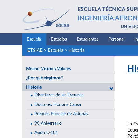
ESCUELA TÉCNICA SUP
INGENIERÍA AERON
UNIVER
Escuela
Estudios
Estudiantes
Personal
I
ETSIAE
>
Escuela
>
Historia
Hi
Misión, Visión y Valores
¿Por qué elegirnos?
Historia
Directores de las Escuelas
Doctores Honoris Causa
Premios Príncipe de Asturias
90 Aniversario
La
Es
Educa
Avión C-101
Polit