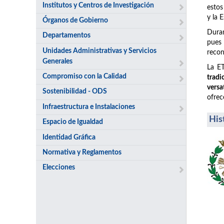
Institutos y Centros de Investigación
estos
y la 
Órganos de Gobierno
Duran
Departamentos
pues
Unidades Administrativas y Servicios
recon
Generales
La ET
Compromiso con la Calidad
tradi
versa
Sostenibilidad - ODS
ofrec
Infraestructura e Instalaciones
His
Espacio de Igualdad
Identidad Gráfica
Normativa y Reglamentos
Elecciones