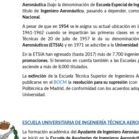
Aeronáutica
(bajo la denominación de
Escuela Especial de I
título de
Ingeniero Aeronáutico
, pasando a depender, como e
Nacional
.
A pesar de que en
1954
se le asigna su actual ubicación en 
1961-1962 cuando se impartirán las primeras clases en el
Técnicas de 20 de julio de 1957 le da su denominación
Aeronáuticos (ETSIA)
y en 1971 se adscribe a la
Universidad
En la ETSIA han egresado (hasta 2017) más de 7.700 ingeni
promociones
. Si tenemos en cuenta también a las Escuelas 
asciende a más de 8.000 titulados.
La
extinción
de la Escuela Técnica Superior de Ingenieros A
publicarse en el
BOCM
la
resolución para su supresión
(con 
Politécnica de Madrid, de conformidad con los acuerdos adop
Universidad.
ESCUELA UNIVERSITARIA DE INGENIERÍA TÉCNICA AER
La formación académica del
Ayudante de Ingeniero Aeronáu
se inició en la
Escuela de Ayudantes de Ingenieros Aeronáut