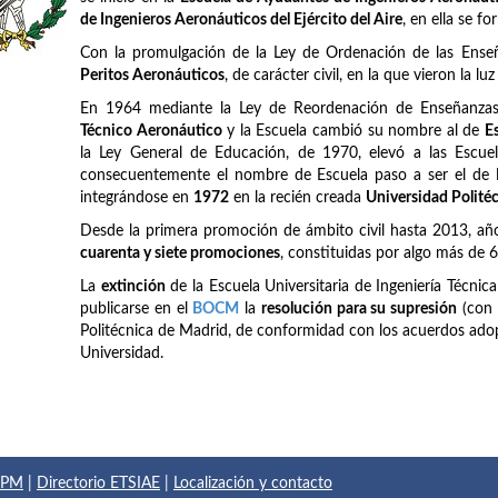
de Ingenieros Aeronáuticos del Ejército del Aire
, en ella se f
Con la promulgación de la Ley de Ordenación de las Ense
Peritos Aeronáuticos
, de carácter civil, en la que vieron la lu
En 1964 mediante la Ley de Reordenación de Enseñanzas 
Técnico Aeronáutico
y la Escuela cambió su nombre al de
E
la Ley General de Educación, de 1970, elevó a las Escuel
consecuentemente el nombre de Escuela paso a ser el de
integrándose en
1972
en la recién creada
Universidad Polité
Desde la primera promoción de ámbito civil hasta 2013, añ
cuarenta y siete promociones
, constituidas por algo más de 
La
extinción
de la Escuela Universitaria de Ingeniería Técnic
publicarse en el
BOCM
la
resolución para su supresión
(con 
Politécnica de Madrid, de conformidad con los acuerdos adop
Universidad.
 UPM
|
Directorio ETSIAE
|
Localización y contacto