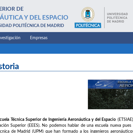
ERIOR DE
ÁUTICA Y DEL ESPACIO
SIDAD POLITÉCNICA DE MADRID
nvestigación
Empresas
storia
cuela Técnica Superior de Ingeniería Aeronáutica y del Espacio
(ETSIAE)
ción Superior (EEES). No podemos hablar de una escuela nueva pues na
écnica de Madrid (UPM) que han formado a los ingenieros aeronáuticos