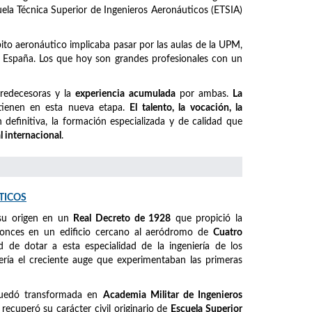
cuela Técnica Superior de Ingenieros Aeronáuticos (ETSIA)
mbito aeronáutico implicaba pasar por las aulas de la UPM,
España. Los que hoy son grandes profesionales con un
predecesoras y la
experiencia acumulada
por ambas.
La
ienen en esta nueva etapa.
El talento, la vocación, la
definitiva, la formación especializada y de calidad que
l internacional
.
TICOS
su origen en un
Real Decreto de 1928
que propició la
ntonces en un edificio cercano al aeródromo de
Cuatro
ad de dotar a esta especialidad de la ingeniería de los
ería el creciente auge que experimentaban las primeras
quedó transformada en
Academia Militar de Ingenieros
, recuperó su carácter civil originario de
Escuela Superior