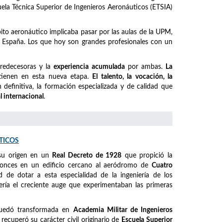
cuela Técnica Superior de Ingenieros Aeronáuticos (ETSIA)
mbito aeronáutico implicaba pasar por las aulas de la UPM,
España. Los que hoy son grandes profesionales con un
predecesoras y la
experiencia acumulada
por ambas.
La
ienen en esta nueva etapa.
El talento, la vocación, la
definitiva, la formación especializada y de calidad que
l internacional
.
TICOS
su origen en un
Real Decreto de 1928
que propició la
ntonces en un edificio cercano al aeródromo de
Cuatro
ad de dotar a esta especialidad de la ingeniería de los
ería el creciente auge que experimentaban las primeras
quedó transformada en
Academia Militar de Ingenieros
, recuperó su carácter civil originario de
Escuela Superior