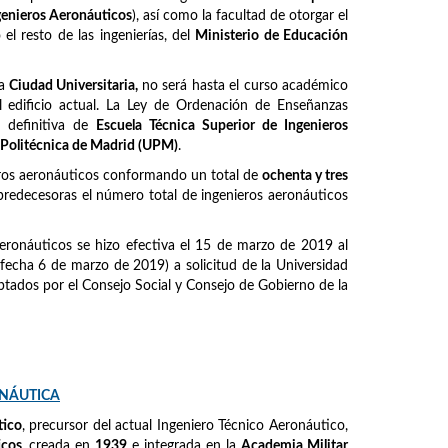
ngenieros Aeronáuticos
), así como la facultad de otorgar el
l resto de las ingenierías, del
Ministerio de Educación
la
Ciudad Universitaria,
no será hasta el curso académico
 edificio actual. La Ley de Ordenación de Enseñanzas
 definitiva de
Escuela Técnica Superior de Ingenieros
 Politécnica de Madrid (UPM)
.
eros aeronáuticos conformando un total de
ochenta y tres
predecesoras el número total de ingenieros aeronáuticos
eronáuticos se hizo efectiva el 15 de marzo de 2019 al
fecha 6 de marzo de 2019) a solicitud de la Universidad
tados por el Consejo Social y Consejo de Gobierno de la
ONÁUTICA
tico
, precursor del actual Ingeniero Técnico Aeronáutico,
icos
, creada en
1939
e integrada en la
Academia Militar