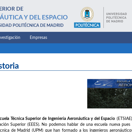
ERIOR DE
ÁUTICA Y DEL ESPACIO
SIDAD POLITÉCNICA DE MADRID
nvestigación
Empresas
storia
cuela Técnica Superior de Ingeniería Aeronáutica y del Espacio
(ETSIAE)
ción Superior (EEES). No podemos hablar de una escuela nueva pues na
écnica de Madrid (UPM) que han formado a los ingenieros aeronáuticos