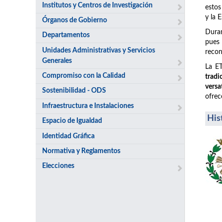
Institutos y Centros de Investigación
estos
y la 
Órganos de Gobierno
Duran
Departamentos
pues
Unidades Administrativas y Servicios
recon
Generales
La ET
Compromiso con la Calidad
tradi
versa
Sostenibilidad - ODS
ofrec
Infraestructura e Instalaciones
His
Espacio de Igualdad
Identidad Gráfica
Normativa y Reglamentos
Elecciones