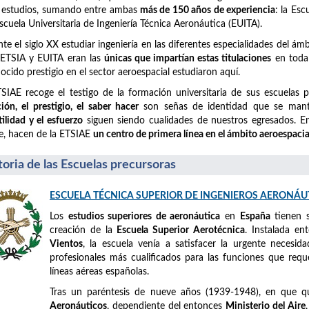
 estudios, sumando entre ambas
más de 150 años de experiencia
: la Es
Escuela Universitaria de Ingeniería Técnica Aeronáutica (EUITA).
te el siglo XX estudiar ingeniería en las diferentes especialidades del á
 ETSIA y EUITA eran las
únicas que impartían estas titulaciones
en toda 
ocido prestigio en el sector aeroespacial estudiaron aquí.
SIAE recoge el testigo de la formación universitaria de sus escuelas 
ción, el prestigio, el saber hacer
son señas de identidad que se mant
tilidad y el esfuerzo
siguen siendo cualidades de nuestros egresados. En 
e, hacen de la ETSIAE
un centro de primera línea en el ámbito aeroespacia
toria de las Escuelas precursoras
ESCUELA TÉCNICA SUPERIOR DE INGENIEROS AERONÁU
Los
estudios superiores de aeronáutica
en
España
tienen 
creación de la
Escuela Superior Aerotécnica
. Instalada e
Vientos
, la escuela venía a satisfacer la urgente necesid
profesionales más cualificados para las funciones que requ
líneas aéreas españolas.
Tras un paréntesis de nueve años (1939-1948), en que 
Aeronáuticos
, dependiente del entonces
Ministerio del Aire