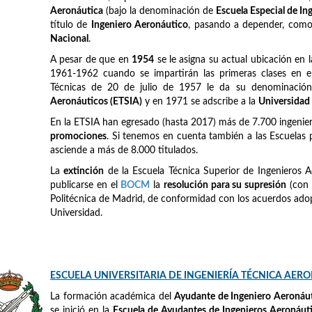
Aeronáutica
(bajo la denominación de
Escuela Especial de I
título de
Ingeniero Aeronáutico
, pasando a depender, como e
Nacional
.
A pesar de que en
1954
se le asigna su actual ubicación en 
1961-1962 cuando se impartirán las primeras clases en el
Técnicas de 20 de julio de 1957 le da su denominación
Aeronáuticos (ETSIA)
y en 1971 se adscribe a la
Universidad
En la ETSIA han egresado (hasta 2017) más de 7.700 ingeni
promociones
. Si tenemos en cuenta también a las Escuelas 
asciende a más de 8.000 titulados.
La
extinción
de la Escuela Técnica Superior de Ingenieros A
publicarse en el
BOCM
la
resolución para su supresión
(con 
Politécnica de Madrid, de conformidad con los acuerdos adop
Universidad.
ESCUELA UNIVERSITARIA DE INGENIERÍA TÉCNICA AER
La formación académica del
Ayudante de Ingeniero Aeronáu
se inició en la
Escuela de Ayudantes de Ingenieros Aeronáut