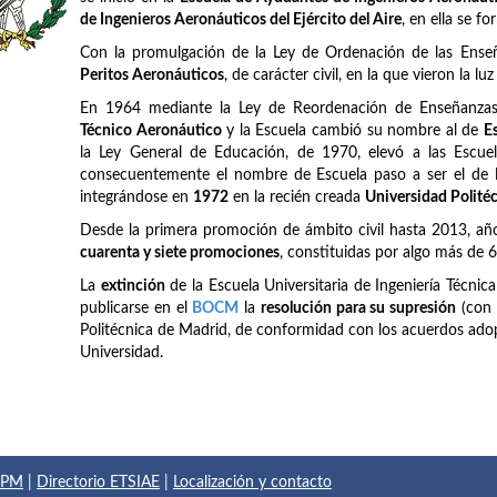
de Ingenieros Aeronáuticos del Ejército del Aire
, en ella se f
Con la promulgación de la Ley de Ordenación de las Ense
Peritos Aeronáuticos
, de carácter civil, en la que vieron la lu
En 1964 mediante la Ley de Reordenación de Enseñanzas 
Técnico Aeronáutico
y la Escuela cambió su nombre al de
E
la Ley General de Educación, de 1970, elevó a las Escuel
consecuentemente el nombre de Escuela paso a ser el de
integrándose en
1972
en la recién creada
Universidad Polité
Desde la primera promoción de ámbito civil hasta 2013, añ
cuarenta y siete promociones
, constituidas por algo más de 
La
extinción
de la Escuela Universitaria de Ingeniería Técnic
publicarse en el
BOCM
la
resolución para su supresión
(con 
Politécnica de Madrid, de conformidad con los acuerdos adop
Universidad.
 UPM
|
Directorio ETSIAE
|
Localización y contacto