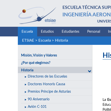
ESCUELA TÉCNICA SUP
INGENIERÍA AERON
UNIVER
Escuela
Estudios
Estudiantes
Personal
I
ETSIAE
>
Escuela
>
Historia
Hi
Misión, Visión y Valores
¿Por qué elegirnos?
Historia
Directores de las Escuelas
Doctores Honoris Causa
Premios Príncipe de Asturias
90 Aniversario
La
Es
Educa
Avión C-101
Polit