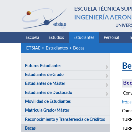
ESCUELA TÉCNICA SUP
INGENIERÍA AERON
UNIVER
Escuela
Estudios
Estudiantes
Personal
I
ETSIAE
>
Estudiantes
>
Becas
Be
Futuros Estudiantes
Estudiantes de Grado
Bec
Estudiantes de Máster
Estudiantes de Doctorado
Convo
Movilidad de Estudiantes
http
Matrícula Grado/Máster
Como 
Reconocimiento y Transferencia de Créditos
TURNO
Becas
TURN