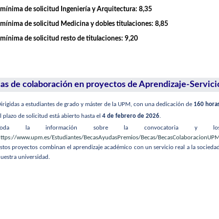
mínima de solicitud Ingeniería y Arquitectura: 8,35
mínima de solicitud Medicina y dobles titulaciones: 8,85
mínima de solicitud resto de titulaciones: 9,20
as de colaboración en proyectos de Aprendizaje-Servici
irigidas a estudiantes de grado y máster de la UPM, con una dedicación de
160 hora
l plazo de solicitud está abierto hasta el
4 de febrero de 2026
.
Toda la información sobre la convocatoria y los 
ttps://www.upm.es/Estudiantes/BecasAyudasPremios/Becas/BecasColaboracionUP
stos proyectos combinan el aprendizaje académico con un servicio real a la sociedad
uestra universidad.