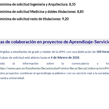
mínima de solicitud Ingeniería y Arquitectura: 8,35
mínima de solicitud Medicina y dobles titulaciones: 8,85
mínima de solicitud resto de titulaciones: 9,20
as de colaboración en proyectos de Aprendizaje-Servici
irigidas a estudiantes de grado y máster de la UPM, con una dedicación de
160 hora
l plazo de solicitud está abierto hasta el
4 de febrero de 2026
.
Toda la información sobre la convocatoria y los 
ttps://www.upm.es/Estudiantes/BecasAyudasPremios/Becas/BecasColaboracionUP
stos proyectos combinan el aprendizaje académico con un servicio real a la sociedad
uestra universidad.